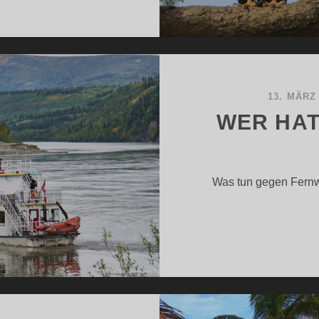
EISEJAHR
021
OS
EHT
13. MÄRZ
WER HA
Was tun gegen Fernw