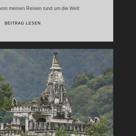
von meinen Reisen rund um die Welt
LUFTAUFNAHMEN
BEITRAG LESEN
–
DIE
WELT
VON
OBEN