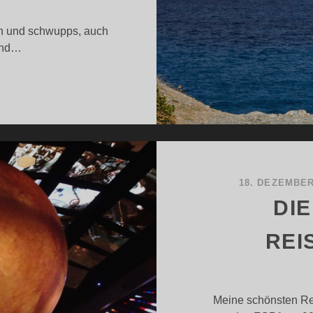
en und schwupps, auch
und…
EISE-
AHRESRÜCKBLICK
023
18. DEZEMBER
DI
REI
Meine schönsten Rei