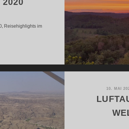
 2020
, Reisehighlights im
EISEFOTOS-
ND
ESCHICHTEN
020
10. MAI 20
LUFTA
WE