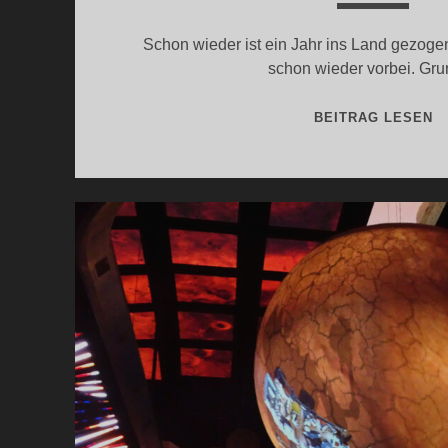
Schon wieder ist ein Jahr ins Land gezog
schon wieder vorbei. Gr
R
BEITRAG LESEN
J
2