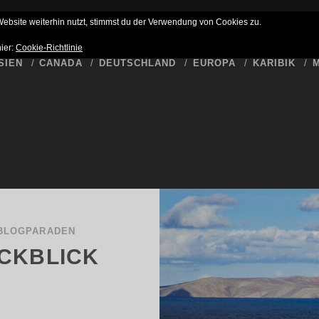
HLUSS
BUCKET LIST
WER SCHREIBT HIER
DATENSCHUTZ
bsite weiterhin nutzt, stimmst du der Verwendung von Cookies zu.
hier:
Cookie-Richtlinie
SIEN
CANADA
DEUTSCHLAND
EUROPA
KARIBIK
M
BLOGPARADEN
CKBLICK