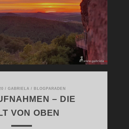
20
/
GABRIELA
/
BLOGPARADEN
UFNAHMEN – DIE
LT VON OBEN