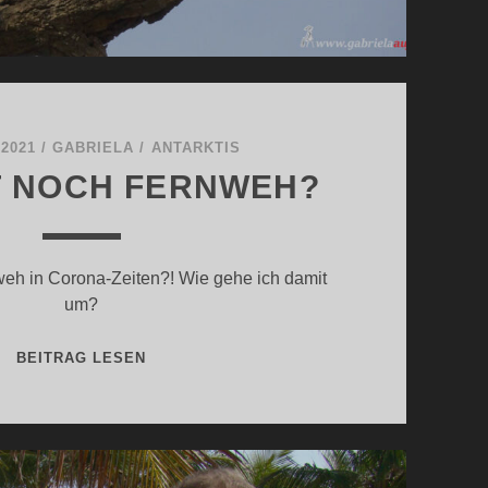
 2021
/
GABRIELA
/
ANTARKTIS
T NOCH FERNWEH?
eh in Corona-Zeiten?! Wie gehe ich damit
um?
WER
BEITRAG LESEN
HAT
NOCH
FERNWEH?