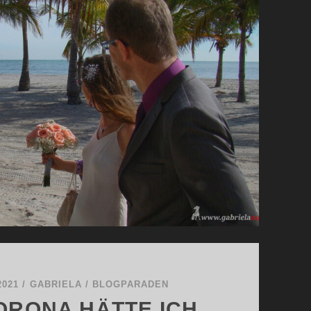
2021
/
GABRIELA
/
BLOGPARADEN
ORONA HÄTTE ICH