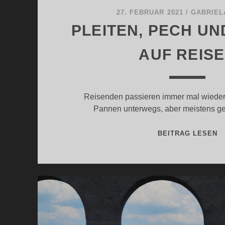
27. FEBRUAR 2021
/
GABRIEL
PLEITEN, PECH U
AUF REIS
Reisenden passieren immer mal wieder
Pannen unterwegs, aber meistens geh
P
BEITRAG LESEN
P
U
P
A
R