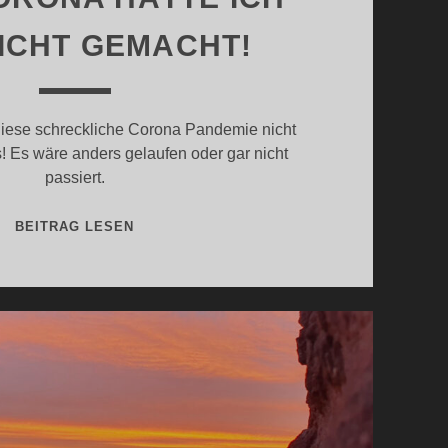
ICHT GEMACHT!
diese schreckliche Corona Pandemie nicht
! Es wäre anders gelaufen oder gar nicht
passiert.
OHNE
BEITRAG LESEN
CORONA
HÄTTE
ICH
DAS
NICHT
GEMACHT!