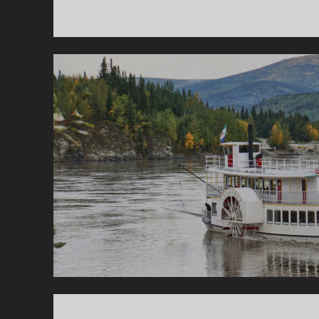
R
2
–
L
G
´S