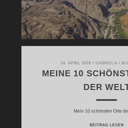
14. APRIL 2020
/
GABRIELA
/
BL
MEINE 10 SCHÖNS
DER WEL
Mein 10 schönsten Orte de
M
BEITRAG LESEN