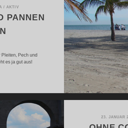
A
/
AKTIV
ND PANNEN
EN
 Pleiten, Pech und
t es ja gut aus!
LEITEN,
ECH
ND
ANNEN
UF
EISEN
23. JANUAR 
OHNE C