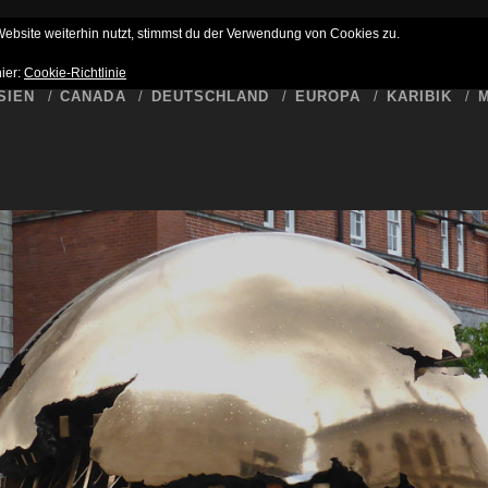
HLUSS
BUCKET LIST
WER SCHREIBT HIER
DATENSCHUTZ
bsite weiterhin nutzt, stimmst du der Verwendung von Cookies zu.
hier:
Cookie-Richtlinie
SIEN
CANADA
DEUTSCHLAND
EUROPA
KARIBIK
M