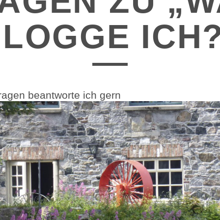
RAGEN ZU „
LOGGE ICH
ragen beantworte ich gern