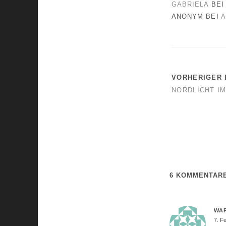
GABRIELA
BEI
ANONYM
BEI
A
VORHERIGER 
NORDLICHT I
6 KOMMENTAR
WAR
7. F