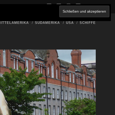
twitter
facebook
instagram
youtube
ERKLÄRUNG
ITTELAMERIKA
SÜDAMERIKA
USA
SCHIFFE