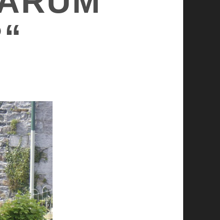
WARUM
?“