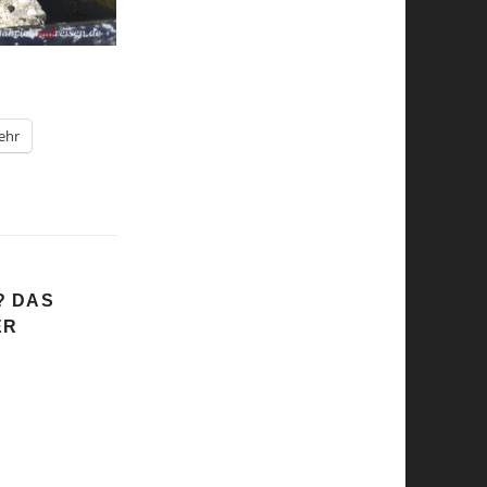
ehr
? DAS
ER