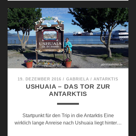
IN
DER
ANTARKTIS:
CIERVA
COVE,
MIKKELSEN
HARBOUR
UND
SPERT
ISLAND
19. DEZEMBER 2016
/
GABRIELA
/
ANTARKTIS
USHUAIA – DAS TOR ZUR
ANTARKTIS
Startpunkt für den Trip in die Antarktis Eine
wirklich lange Anreise nach Ushuaia liegt hinter…