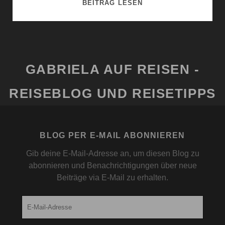
USHUAIA
BEITRAG LESEN
–
DAS
TOR
ZUR
ANTARKTIS
GABRIELA AUF REISEN -
REISEBLOG UND REISETIPPS
BLOG PER E-MAIL ABONNIEREN
Gib deine E-Mail-Adresse an, um diesen Blog zu
abonnieren und Benachrichtigungen über neue
Beiträge via E-Mail zu erhalten.
E-
Mail-