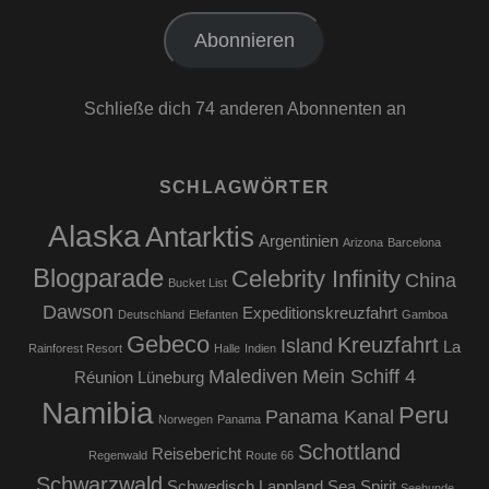
Adresse
Abonnieren
Schließe dich 74 anderen Abonnenten an
SCHLAGWÖRTER
Alaska
Antarktis
Argentinien
Arizona
Barcelona
Blogparade
Celebrity Infinity
China
Bucket List
Dawson
Expeditionskreuzfahrt
Deutschland
Elefanten
Gamboa
Gebeco
Kreuzfahrt
Island
La
Rainforest Resort
Halle
Indien
Malediven
Mein Schiff 4
Réunion
Lüneburg
Namibia
Peru
Panama Kanal
Norwegen
Panama
Schottland
Reisebericht
Regenwald
Route 66
Schwarzwald
Schwedisch Lappland
Sea Spirit
Seehunde