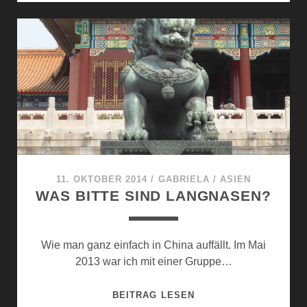
STADT
LIJIANG
UND
DIE
TIGERSPRUNGSCHLU
11. OKTOBER 2014
/
GABRIELA
/
ASIEN
WAS BITTE SIND LANGNASEN?
Wie man ganz einfach in China auffällt. Im Mai
2013 war ich mit einer Gruppe…
WAS
BEITRAG LESEN