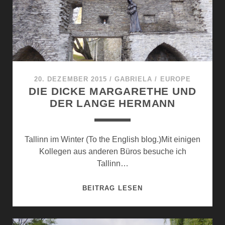
20. DEZEMBER 2015
/
GABRIELA
/
EUROPE
DIE DICKE MARGARETHE UND
DER LANGE HERMANN
Tallinn im Winter (To the English blog.)Mit einigen
Kollegen aus anderen Büros besuche ich
Tallinn…
DIE
BEITRAG LESEN
DICKE
MARGARETHE
UND