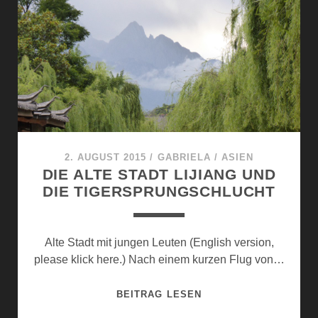
DER
LANGE
HERMANN
2. AUGUST 2015
/
GABRIELA
/
ASIEN
DIE ALTE STADT LIJIANG UND
DIE TIGERSPRUNGSCHLUCHT
Alte Stadt mit jungen Leuten (English version,
please klick here.) Nach einem kurzen Flug von…
DIE
BEITRAG LESEN
ALTE