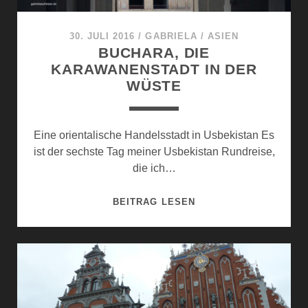
30. JULI 2016
/
GABRIELA
/
ASIEN
BUCHARA, DIE
KARAWANENSTADT IN DER
WÜSTE
Eine orientalische Handelsstadt in Usbekistan Es
ist der sechste Tag meiner Usbekistan Rundreise,
die ich…
BUCHARA,
BEITRAG LESEN
DIE
KARAWANENSTADT
IN
DER
WÜSTE