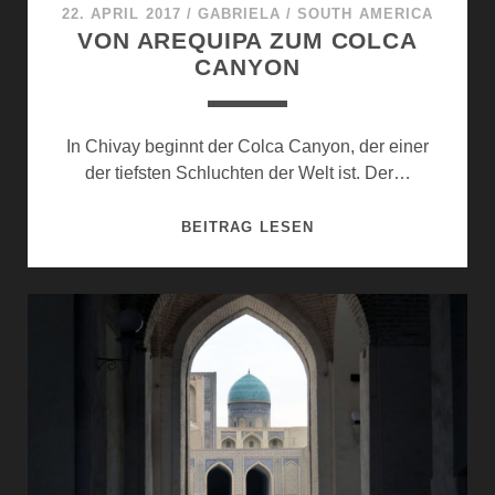
22. APRIL 2017
/
GABRIELA
/
SOUTH AMERICA
VON AREQUIPA ZUM COLCA
CANYON
In Chivay beginnt der Colca Canyon, der einer
der tiefsten Schluchten der Welt ist. Der…
VON
BEITRAG LESEN
AREQUIPA
ZUM
COLCA
CANYON