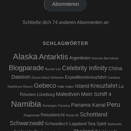
Abonnieren
Schließe dich 74 anderen Abonnenten an
SCHLAGWÖRTER
Alaska
Antarktis
Argentinien
Arizona
Barcelona
Blogparade
Celebrity Infinity
China
Bucket List
Dawson
Expeditionskreuzfahrt
Deutschland
Elefanten
Gamboa
Gebeco
Kreuzfahrt
Island
La
Rainforest Resort
Halle
Indien
Malediven
Mein Schiff 4
Réunion
Lüneburg
Namibia
Peru
Panama Kanal
Norwegen
Panama
Schottland
Reisebericht
Regenwald
Route 66
Schwarzwald
Schwedisch Lappland
Sea Spirit
Seehunde