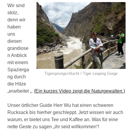
Wir sind
stolz,
denn wir
haben
uns
diesen
grandiose
n Anblick
mit einem
Spazierga
Tigersprungschlucht / Tiger Leaping Gorge
ng durch
die Hitze
„erarbeitet „.
(Ein kurzes Video zeigt die Naturgewalten.)
Unser örtlicher Guide Herr Wu hat einen schweren
Rucksack bis hierher geschleppt. Jetzt wissen wir auch
warum, er bietet uns Tee und Kaffee an. Was für eine
nette Geste zu sagen „ihr seid willkommen“!