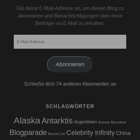
Gib deine E-Mail-Adresse an, um diesen Blog zu
abonnieren und Benachrichtigungen über neue
Beiträge via E-Mail zu erhalten.
E-
Mail-
Adresse
Abonnieren
Schließe dich 74 anderen Abonnenten an
SCHLAGWÖRTER
Alaska
Antarktis
Argentinien
Arizona
Barcelona
Blogparade
Celebrity Infinity
China
Bucket List