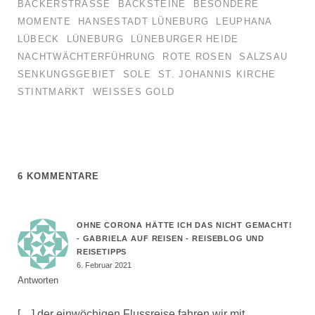
BÄCKERSTRASSE
BACKSTEINE
BESONDERE
MOMENTE
HANSESTADT LÜNEBURG
LEUPHANA
LÜBECK
LÜNEBURG
LÜNEBURGER HEIDE
NACHTWÄCHTERFÜHRUNG
ROTE ROSEN
SALZSAU
SENKUNGSGEBIET
SOLE
ST. JOHANNIS KIRCHE
STINTMARKT
WEISSES GOLD
6 KOMMENTARE
OHNE CORONA HÄTTE ICH DAS NICHT GEMACHT!
- GABRIELA AUF REISEN - REISEBLOG UND
REISETIPPS
6. Februar 2021
Antworten
[…] der einwöchigen Flussreise fahren wir mit