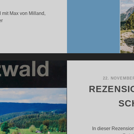
 mit Max von Milland,
er
EZENSION
ON
HOAMKEMMEN“
22. NOVEMBER
REZENSI
SC
In dieser Rezensio