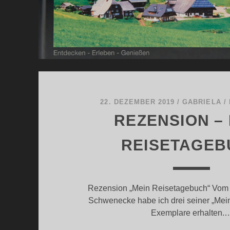
22. DEZEMBER 2019
/
GABRIELA
/
REZENSION –
REISETAGEB
Rezension „Mein Reisetagebuch“ Vom
Schwenecke habe ich drei seiner „Mei
Exemplare erhalten.