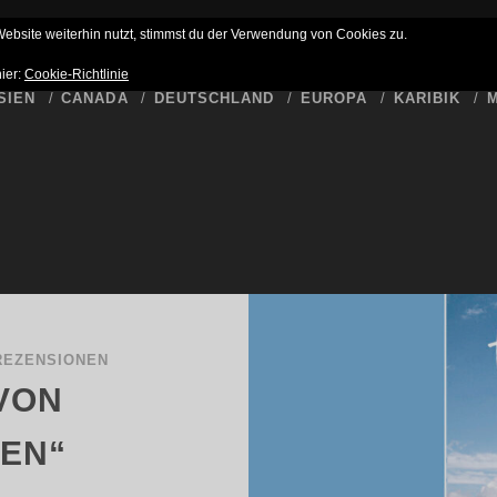
HLUSS
BUCKET LIST
WER SCHREIBT HIER
DATENSCHUTZ
bsite weiterhin nutzt, stimmst du der Verwendung von Cookies zu.
hier:
Cookie-Richtlinie
SIEN
CANADA
DEUTSCHLAND
EUROPA
KARIBIK
M
REZENSIONEN
VON
EN“