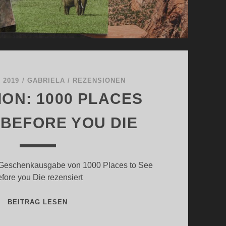
 2019
/
GABRIELA
/
REZENSIONEN
ON: 1000 PLACES
 BEFORE YOU DIE
e-Geschenkausgabe von 1000 Places to See
fore you Die rezensiert
REZENSION:
BEITRAG LESEN
1000
PLACES