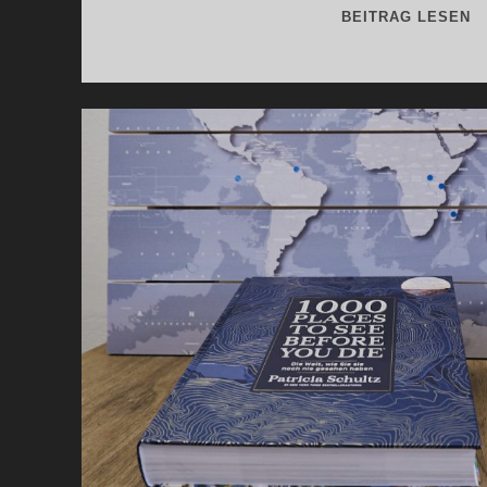
R
BEITRAG LESEN
–
M
R