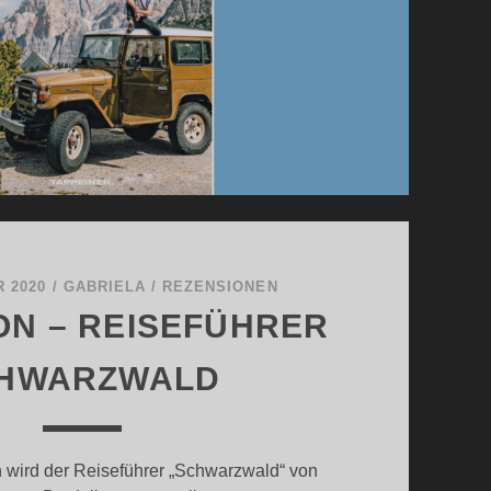
 2020
/
GABRIELA
/
REZENSIONEN
ON – REISEFÜHRER
HWARZWALD
n wird der Reiseführer „Schwarzwald“ von