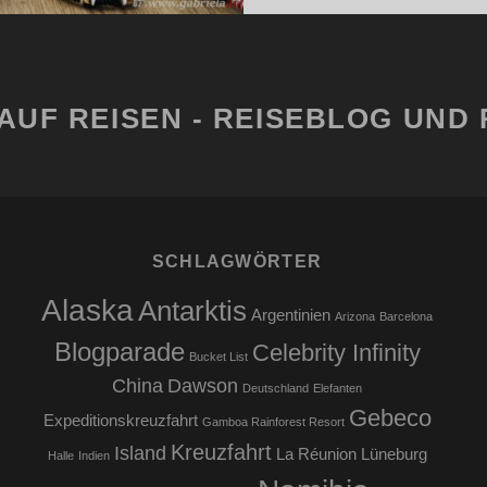
AUF REISEN - REISEBLOG UND 
SCHLAGWÖRTER
Alaska
Antarktis
Argentinien
Arizona
Barcelona
Blogparade
Celebrity Infinity
Bucket List
China
Dawson
Deutschland
Elefanten
Gebeco
Expeditionskreuzfahrt
Gamboa Rainforest Resort
Kreuzfahrt
Island
La Réunion
Lüneburg
Halle
Indien