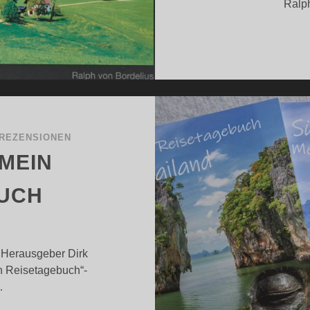
Ralph
REZENSIONEN
 MEIN
UCH
 Herausgeber Dirk
n Reisetagebuch“-
…