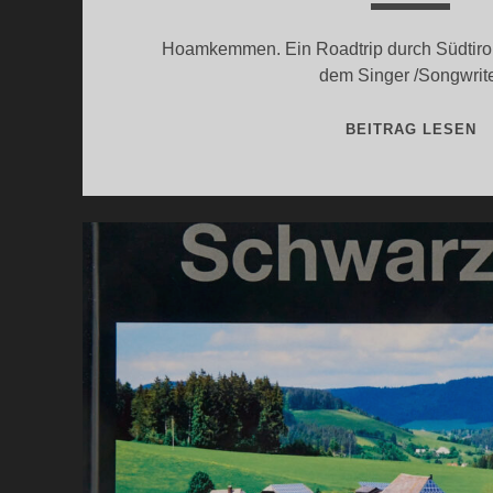
Hoamkemmen. Ein Roadtrip durch Südtirol
dem Singer /Songwrit
R
BEITRAG LESEN
V
„