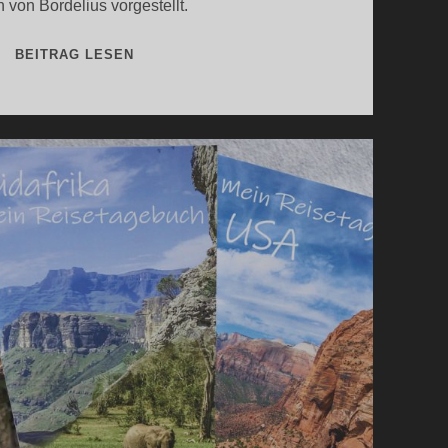
 von Bordelius vorgestellt.
REZENSION
BEITRAG LESEN
–
REISEFÜHRER
SCHWARZWALD