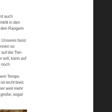
ird auch
ntritt in den
on den Rangern
. Unseres fasst
önnen so
 auf die Tier-
 will, kann auf
n noch
ichem Tempo
st recht breit.
cher weit mehr
 große, sogar