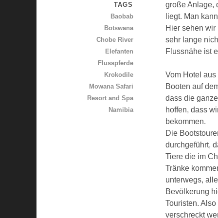
große Anlage,
TAGS
liegt. Man kann
Baobab
Hier sehen wir
Botswana
sehr lange nich
Chobe River
Flussnähe ist e
Elefanten
Flusspferde
Vom Hotel aus 
Krokodile
Booten auf dem
Mowana Safari
dass die ganze
Resort and Spa
hoffen, dass wi
Namibia
bekommen.
Die Bootstour
durchgeführt, d
Tiere die im Ch
Tränke kommen
unterwegs, alle
Bevölkerung hi
Touristen. Also 
verschreckt we