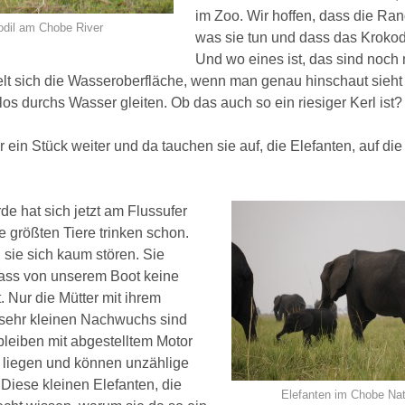
im Zoo. Wir hoffen, dass die Ra
odil am Chobe River
was sie tun und dass das Krokodi
Und wo eines ist, das sind noch
elt sich die Wasseroberfläche, wenn man genau hinschaut sieh
los durchs Wasser gleiten. Ob das auch so ein riesiger Kerl ist?
 ein Stück weiter und da tauchen sie auf, die Elefanten, auf die
e hat sich jetzt am Flussufer
e größten Tiere trinken schon.
 sie sich kaum stören. Sie
ass von unserem Boot keine
 Nur die Mütter mit ihrem
 sehr kleinen Nachwuchs sind
 bleiben mit abgestelltem Motor
t liegen und können unzählige
Diese kleinen Elefanten, die
Elefanten im Chobe Nat