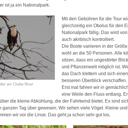
r ist ja ein Nationalpark.
Mit den Gebühren für die Tour w
gleichzeitig ein Obolus für den Ei
Nationalpark fällig. Das wird v
auch akribisch kontrolliert.
Die Boote variieren in der Größe
wohl an die 50 Personen. Alle k
sitzen, dass ein ungestörter Blick
und Pflanzenwelt möglich ist. Wer
das Dach klettern und sich eine
besseren Überblick verschaffen.
dler am Chobe River
Erst mal fahren wir in gemächl
eine Weile den Fluss entlang. Er i
über die kleine Abkühlung, die der Fahrtwind bietet. Es sind si
n ganzen Tag über gewesen. Wir sehen viele Vögel. Kleine und
men wir vor die Linse. Das geht ja schon sehr gut los.