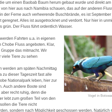
 die um einen Baobab Baum herum gebaut wurde und direkt am
 von hier aus nach Namibia schauen, das auf der anderen Flusss
 in der Ferne auch verheerende Buschbrände, es ist September
t geregnet. Alles ist ausgetrocknet und verdorrt. Nur hier in unmi
s grün. Der Fluss führt ordentlich Wasser.
werden Fahrten u.a. in eigenen
 Chobe Fluss angeboten. Klar,
 Gruppe das mitmacht. Wir
r viele Tiere zu sehen
en werden am späten Nachmittag
a zu dieser Tageszeit fast alle
obe Nationalpark leben, hier zur
. Auch andere Boote sind
 aber recht ruhig, denn die
Vogel in Botswa
er lebt zum großen Teil von den
sollen die Tiere nicht
rden, sondern nach Möglichkeit geschossen werden. Natürlich 