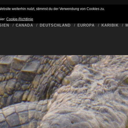
HLUSS
BUCKET LIST
WER SCHREIBT HIER
DATENSCHUTZ
bsite weiterhin nutzt, stimmst du der Verwendung von Cookies zu.
hier:
Cookie-Richtlinie
SIEN
CANADA
DEUTSCHLAND
EUROPA
KARIBIK
M