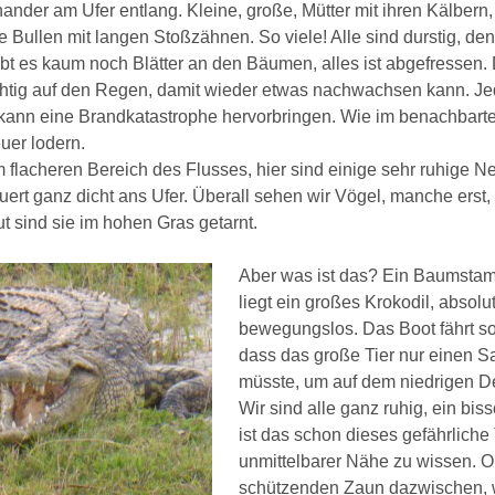
ander am Ufer entlang. Kleine, große, Mütter mit ihren Kälbern,
 Bullen mit langen Stoßzähnen. So viele! Alle sind durstig, de
ibt es kaum noch Blätter an den Bäumen, alles ist abgefressen.
htig auf den Regen, damit wieder etwas nachwachsen kann. Je
kann eine Brandkatastrophe hervorbringen. Wie im benachbart
euer lodern.
im flacheren Bereich des Flusses, hier sind einige sehr ruhige 
uert ganz dicht ans Ufer. Überall sehen wir Vögel, manche erst,
t sind sie im hohen Gras getarnt.
Aber was ist das? Ein Baumstam
liegt ein großes Krokodil, absolu
bewegungslos. Das Boot fährt so
dass das große Tier nur einen 
müsste, um auf dem niedrigen D
Wir sind alle ganz ruhig, ein bi
ist das schon dieses gefährliche 
unmittelbarer Nähe zu wissen. 
schützenden Zaun dazwischen, wi