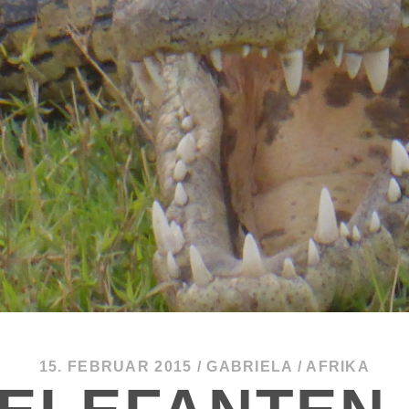
15. FEBRUAR 2015
/
GABRIELA
/
AFRIKA