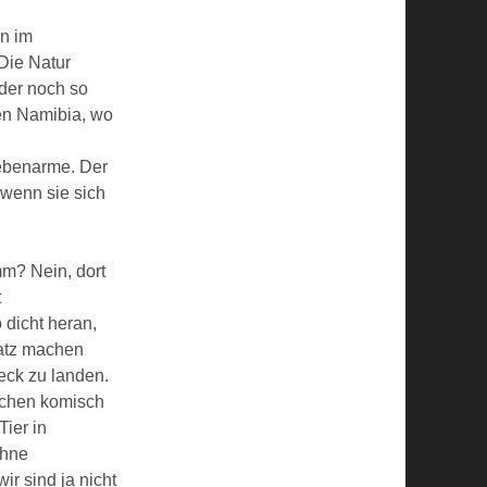
nn im
 Die Natur
der noch so
en Namibia, wo
Nebenarme. Der
 wenn sie sich
m? Nein, dort
t
 dicht heran,
Satz machen
eck zu landen.
sschen komisch
Tier in
Ohne
r sind ja nicht