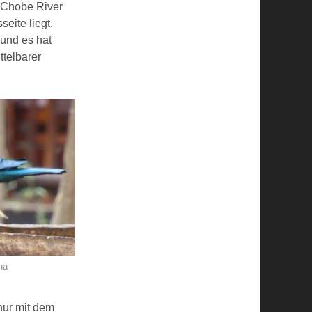
 Chobe River
eite liegt.
 und es hat
ttelbarer
na
nur mit dem