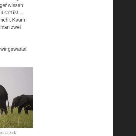
nger wissen
l satt ist…
 mehr. Kaum
t man zwei
 wir gewartet
ionalpark