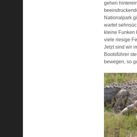
gehen hinterein
beeindruckende
Nationalpark g
wartet sehnsüc
kleine Funken 
viele riesige F
Jetzt sind wir 
Bootsführer ste
bewegen, so gu