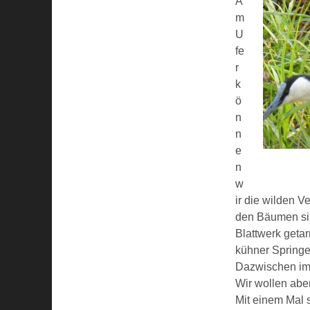
A
m
U
fe
r
k
ö
n
n
e
n
w
ir die wilden V
den Bäumen sin
Blattwerk geta
kühner Springe
Dazwischen im
Wir wollen abe
Mit einem Mal 