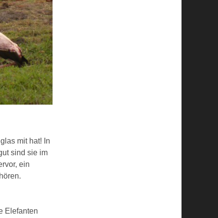
las mit hat! In
t sind sie im
rvor, ein
hören.
e Elefanten