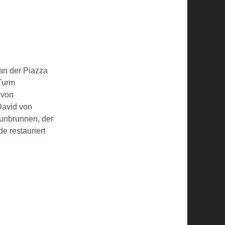
an der Piazza
Turm
 von
David von
tunbrunnen, der
e restauriert