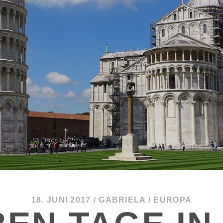
18. JUNI 2017
/
GABRIELA
/
EUROPA