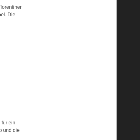
lorentiner
el. Die
für ein
pp und die