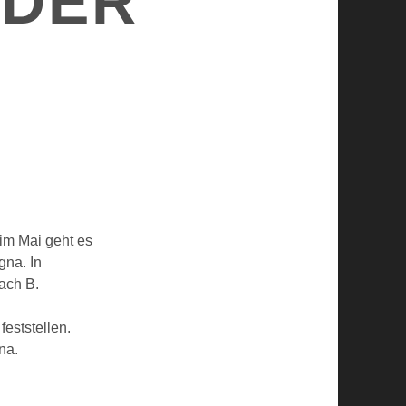
 DER
m Mai geht es
gna. In
ach B.
feststellen.
na.