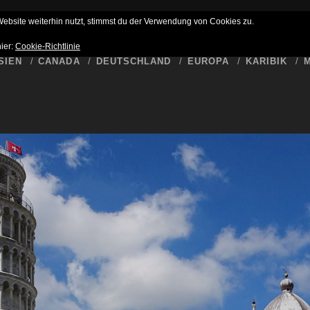
HLUSS
BUCKET LIST
WER SCHREIBT HIER
DATENSCHUTZ
bsite weiterhin nutzt, stimmst du der Verwendung von Cookies zu.
hier:
Cookie-Richtlinie
SIEN
CANADA
DEUTSCHLAND
EUROPA
KARIBIK
M