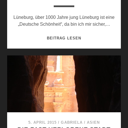
Lüneburg, über 1000 Jahre jung Lüneburg ist eine
„Deutsche Schönheit“, da bin ich mir sicher,…
DEUTSCHE
BEITRAG LESEN
SCHÖNHEITEN
2.TEIL
:
LÜNEBURG
5. APRIL 2015
/
GABRIELA
/
ASIEN