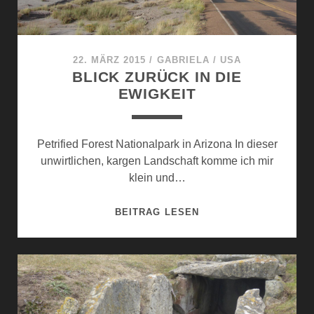
22. MÄRZ 2015
/
GABRIELA
/
USA
BLICK ZURÜCK IN DIE
EWIGKEIT
Petrified Forest Nationalpark in Arizona In dieser
unwirtlichen, kargen Landschaft komme ich mir
klein und…
BLICK
BEITRAG LESEN
ZURÜCK
IN
DIE
EWIGKEIT