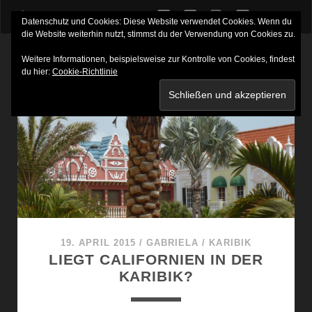
twitter
facebook
instagram
youtube
Datenschutz und Cookies: Diese Website verwendet Cookies. Wenn du
die Website weiterhin nutzt, stimmst du der Verwendung von Cookies zu.
Weitere Informationen, beispielsweise zur Kontrolle von Cookies, findest
du hier:
Cookie-Richtlinie
Gabriela
auf
Reisen
-
Reiseblog
19. APRIL 2015
/
GABRIELA
/
KARIBIK
und
LIEGT CALIFORNIEN IN DER
KARIBIK?
Reisetipps