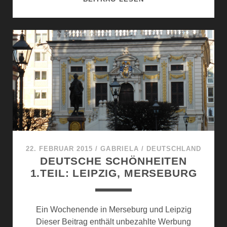
SCHÖNHEITEN
2.
TEIL
22. FEBRUAR 2015
/
GABRIELA
/
DEUTSCHLAND
DEUTSCHE SCHÖNHEITEN
1.TEIL: LEIPZIG, MERSEBURG
Ein Wochenende in Merseburg und Leipzig
Dieser Beitrag enthält unbezahlte Werbung