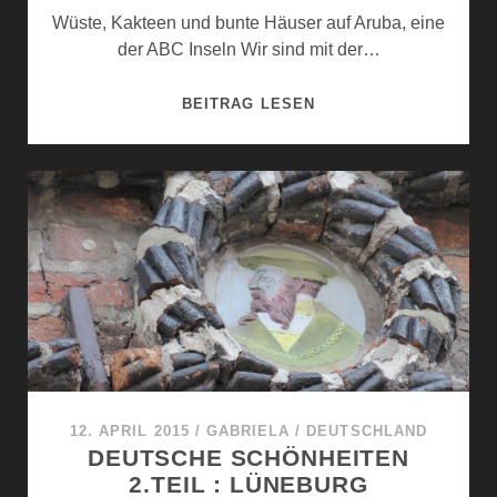
Beiträge
Wüste, Kakteen und bunte Häuser auf Aruba, eine
der ABC Inseln Wir sind mit der…
LIEGT
BEITRAG LESEN
CALIFORNIEN
IN
DER
KARIBIK?
12. APRIL 2015
/
GABRIELA
/
DEUTSCHLAND
DEUTSCHE SCHÖNHEITEN
2.TEIL : LÜNEBURG