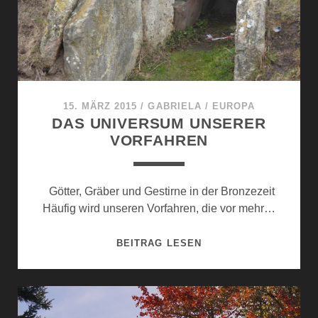
15. MÄRZ 2015
/
GABRIELA
/
EUROPA
DAS UNIVERSUM UNSERER
VORFAHREN
Götter, Gräber und Gestirne in der Bronzezeit
Häufig wird unseren Vorfahren, die vor mehr…
DAS
BEITRAG LESEN
UNIVERSUM
UNSERER
VORFAHREN