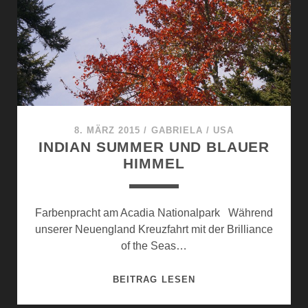
8. MÄRZ 2015
/
GABRIELA
/
USA
INDIAN SUMMER UND BLAUER
HIMMEL
Farbenpracht am Acadia Nationalpark Während
unserer Neuengland Kreuzfahrt mit der Brilliance
of the Seas…
INDIAN
BEITRAG LESEN
SUMMER