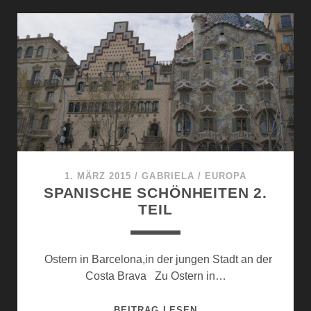
UND
BLAUER
HIMMEL
1. MÄRZ 2015
/
GABRIELA
/
EUROPA
SPANISCHE SCHÖNHEITEN 2.
TEIL
Ostern in Barcelona,in der jungen Stadt an der
Costa Brava Zu Ostern in…
SPANISCHE
BEITRAG LESEN