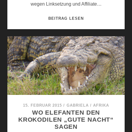
wegen Linksetzung und Affiliate…
DEUTSCHE
BEITRAG LESEN
SCHÖNHEITEN
1.TEIL:
LEIPZIG,
MERSEBURG
15. FEBRUAR 2015
/
GABRIELA
/
AFRIKA
WO ELEFANTEN DEN
KROKODILEN „GUTE NACHT“
SAGEN