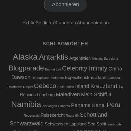
Abonnieren
Schließe dich 74 anderen Abonnenten an
SCHLAGWÖRTER
Alaska
Antarktis
Argentinien
Arizona
Barcelona
Blogparade
Celebrity Infinity
China
Bucket List
Dawson
Expeditionskreuzfahrt
Deutschland
Elefanten
Gamboa
Gebeco
Kreuzfahrt
Island
La
Rainforest Resort
Halle
Indien
Malediven
Mein Schiff 4
Réunion
Lüneburg
Namibia
Peru
Panama Kanal
Norwegen
Panama
Schottland
Reisebericht
Regenwald
Route 66
Schwarzwald
Schwedisch Lappland
Sea Spirit
Seehunde