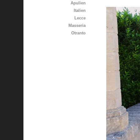
Apulien
Italien
Lecce
Masseria
Otranto