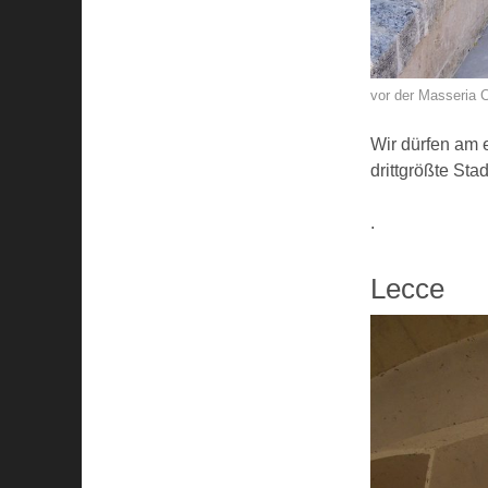
vor der Masseria C
Wir dürfen am 
drittgrößte Stad
.
Lecce