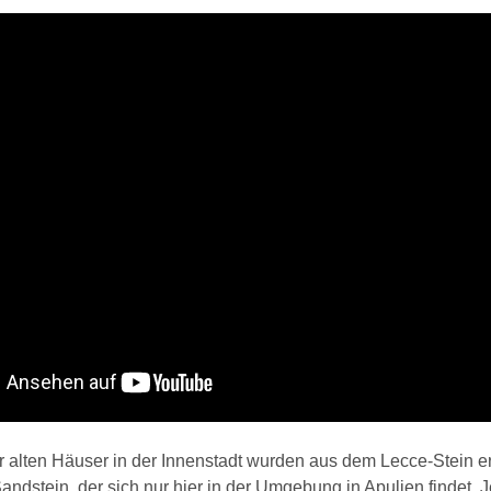
r alten Häuser in der Innenstadt wurden aus dem Lecce-Stein e
ndstein, der sich nur hier in der Umgebung in Apulien findet. 