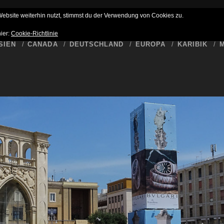
HLUSS
BUCKET LIST
WER SCHREIBT HIER
DATENSCHUTZ
bsite weiterhin nutzt, stimmst du der Verwendung von Cookies zu.
hier:
Cookie-Richtlinie
SIEN
CANADA
DEUTSCHLAND
EUROPA
KARIBIK
M