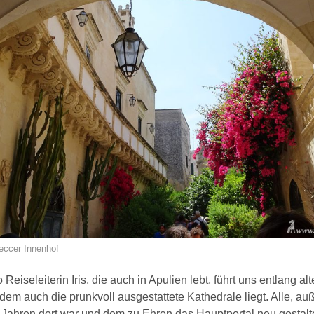
Leccer Innenhof
eiseleiterin Iris, die auch in Apulien lebt, führt uns entlang al
dem auch die prunkvoll ausgestattete Kathedrale liegt. Alle, a
n Jahren dort war und dem zu Ehren das Hauptportal neu gestal