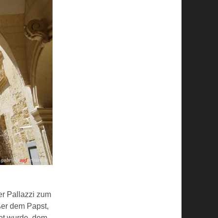
ter Pallazzi zum
ußer dem Papst,
tet wurde, dem