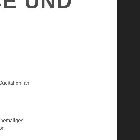
CE UND
Süditalien, an
 ehemaliges
von