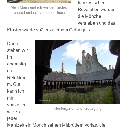
französischen
Mein Mann und ich vor der Kirche,
Revolution wurden
„photo bombed“ von einer Biene
die Mönche
vertrieben und das
Kloster wurde später zu einem Gefängnis.
Dann
stehen wir
im
ehemalig
en
Refektoriu
m. Gut
kann ich
mir
vorstellen,
Klostergarten und Kreuzgang
wie zu
jeder
Mahlzeit ein Mönch seinen Mitbrüdern vorlas, die