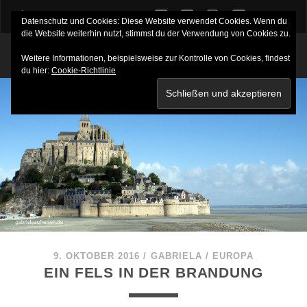
twitter
facebook
instagram
youtube
Datenschutz und Cookies: Diese Website verwendet Cookies. Wenn du
die Website weiterhin nutzt, stimmst du der Verwendung von Cookies zu.
Weitere Informationen, beispielsweise zur Kontrolle von Cookies, findest
du hier:
Cookie-Richtlinie
9. OKTOBER 2016
/
GABRIELA
/
EUROPA
EIN FELS IN DER BRANDUNG