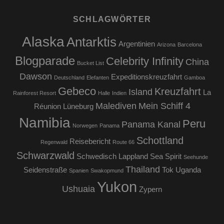
SCHLAGWÖRTER
Alaska
Antarktis
Argentinien
Arizona
Barcelona
Blogparade
Celebrity Infinity
China
Bucket List
Dawson
Expeditionskreuzfahrt
Deutschland
Elefanten
Gamboa
Gebeco
Kreuzfahrt
Island
La
Rainforest Resort
Halle
Indien
Malediven
Mein Schiff 4
Réunion
Lüneburg
Namibia
Peru
Panama Kanal
Norwegen
Panama
Schottland
Reisebericht
Regenwald
Route 66
Schwarzwald
Schwedisch Lappland
Sea Spirit
Seehunde
Thailand
Seidenstraße
Tok
Uganda
Spanien
Swakopmund
Yukon
Ushuaia
Zypern