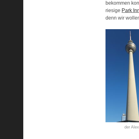
bekommen konnt
riesige
Park In
denn wir wolle
der Ale