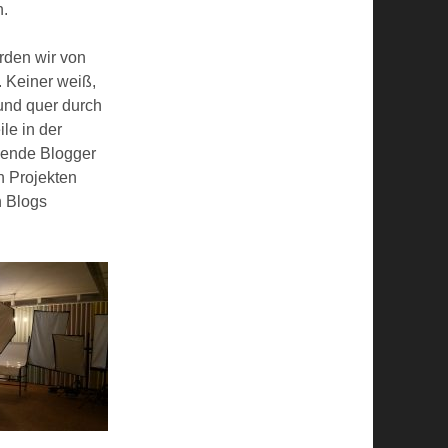
n.
rden wir von
 Keiner weiß,
 und quer durch
le in der
mende Blogger
 Projekten
n Blogs