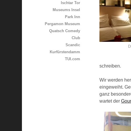
Ischtar Tor
Museums Insel
Park Inn
Pergamon Museum
Quatsch Comedy
Club
Scandic
D
Kurfürstendamm
TUI.com
schreiben.
Wir werden her
eingeweiht. Geg
ganz besondere
wartet der
Gour