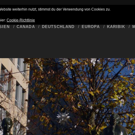
HLUSS
BUCKET LIST
WER SCHREIBT HIER
DATENSCHUTZ
bsite weiterhin nutzt, stimmst du der Verwendung von Cookies zu.
hier:
Cookie-Richtlinie
SIEN
CANADA
DEUTSCHLAND
EUROPA
KARIBIK
M