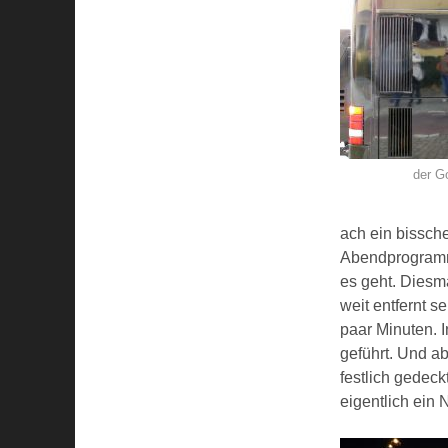
der Go
ach ein bissche
Abendprogramm 
es geht. Diesma
weit entfernt s
paar Minuten. 
geführt. Und ab
festlich gedeck
eigentlich ein 