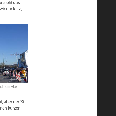
r steht das
wir nur kurz,
nd dem Alex
, aber der St.
inen kurzen