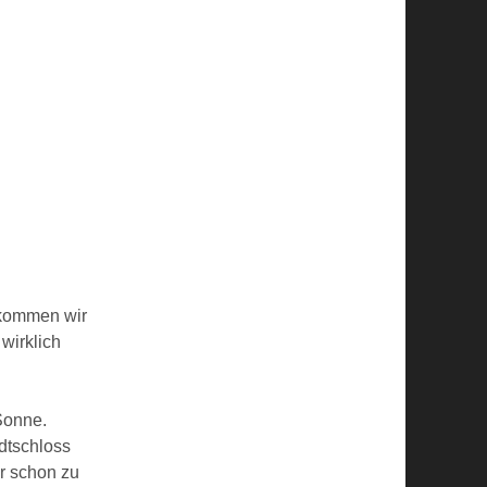
n kommen wir
wirklich
Sonne.
adtschloss
r schon zu