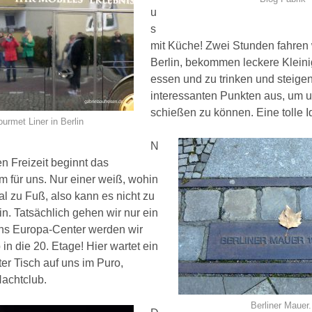
u
s
mit Küche! Zwei Stunden fahren 
Berlin, bekommen leckere Kleini
essen und zu trinken und steige
interessanten Punkten aus, um 
schießen zu können. Eine tolle Id
urmet Liner in Berlin
N
n Freizeit beginnt das
für uns. Nur einer weiß, wohin
l zu Fuß, also kann es nicht zu
ein. Tatsächlich gehen wir nur ein
Ins Europa-Center werden wir
 in die 20. Etage! Hier wartet ein
ter Tisch auf uns im Puro,
Nachtclub.
Berliner Mauer.