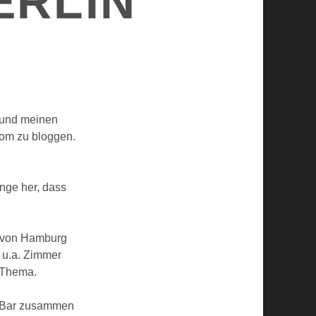
ERLIN
 und meinen
com zu bloggen.
nge her, dass
n von Hamburg
s u.a. Zimmer
 Thema.
er Bar zusammen