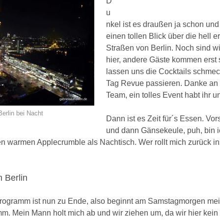
D
u
nkel ist es draußen ja schon und
einen tollen Blick über die hell e
Straßen von Berlin. Noch sind wi
hier, andere Gäste kommen erst s
lassen uns die Cocktails schme
Tag Revue passieren. Danke an
Team, ein tolles Event habt ihr u
Berlin bei Nacht
Dann ist es Zeit für´s Essen. Vo
und dann Gänsekeule, puh, bin i
n warmen Applecrumble als Nachtisch. Wer rollt mich zurück in
n Berlin
 Programm ist nun zu Ende, also beginnt am Samstagmorgen me
mm. Mein Mann holt mich ab und wir ziehen um, da wir hier kei