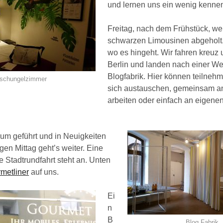
und lernen uns ein wenig kenne
Freitag, nach dem Frühstück, we
schwarzen Limousinen abgeholt.
wo es hingeht. Wir fahren kreuz
Berlin und landen nach einer Wei
Blogfabrik. Hier können teilneh
schungelzimmer
sich austauschen, gemeinsam an
arbeiten oder einfach an eigene
um geführt und in Neuigkeiten
en Mittag geht’s weiter. Eine
 Stadtrundfahrt steht an. Unten
metliner
auf uns.
Ei
n
B
Blog Fabrik