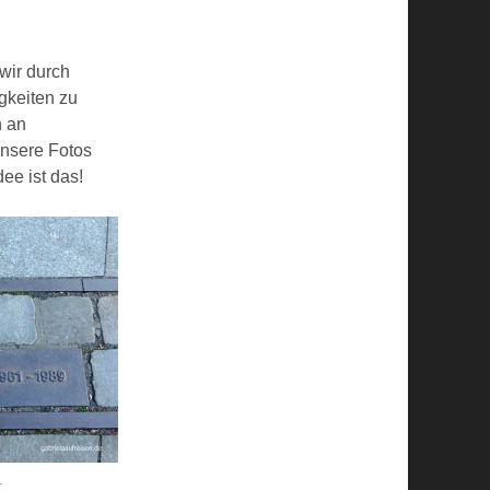
wir durch
gkeiten zu
n an
unsere Fotos
ee ist das!
.