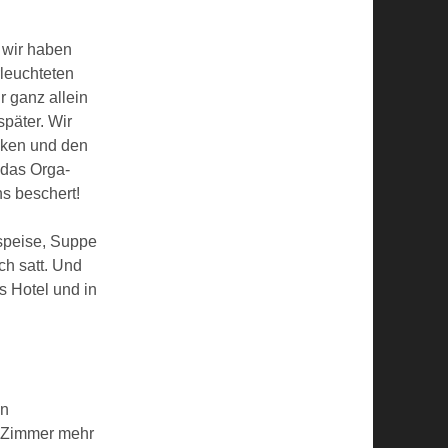
 wir haben
rleuchteten
r ganz allein
päter. Wir
cken und den
 das Orga-
ns beschert!
rspeise, Suppe
ch satt. Und
s Hotel und in
in
n Zimmer mehr