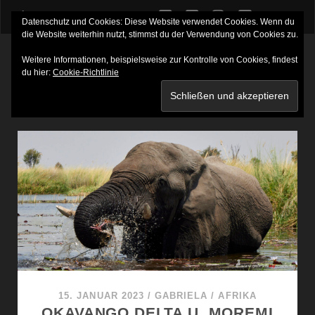
twitter
facebook
instagram
youtube
Datenschutz und Cookies: Diese Website verwendet Cookies. Wenn du
die Website weiterhin nutzt, stimmst du der Verwendung von Cookies zu.
Weitere Informationen, beispielsweise zur Kontrolle von Cookies, findest
du hier:
Cookie-Richtlinie
SCHLAGWORT:
XAKANAXA
15. JANUAR 2023
/
GABRIELA
/
AFRIKA
OKAVANGO DELTA U. MOREMI