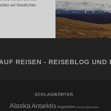
rden wir Nordlichter
SLAND
M
ÄRZ
AUF REISEN - REISEBLOG UND 
SCHLAGWÖRTER
Alaska
Antarktis
Argentinien
Arizona
Barcelona