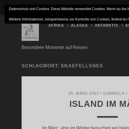
IMPRESSUM
NETTIQUETTE
HAFTUNGSAUSSC
Datenschutz und Cookies: Diese Website verwendet Cookies. Wenn du die We
Weitere Informationen, beispielsweise zur Kontrolle von Cookies, findest du 
AFRIKA
ALASKA
ANTARKTIS
A
Besondere Momente auf Reisen
SCHLAGWORT:
SNAEFELLSNES
25. MÄRZ 2023
/
GABRIELA
ISLAND IM 
Im März, also im Winter besuchen wir Isla