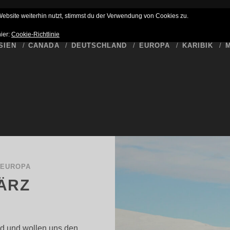
HLUSS
BUCKET LIST
WER SCHREIBT HIER
DATENSCHUTZ
bsite weiterhin nutzt, stimmst du der Verwendung von Cookies zu.
hier:
Cookie-Richtlinie
SIEN
CANADA
DEUTSCHLAND
EUROPA
KARIBIK
M
/
EUROPA
MÄRZ
nd und wollen uns den