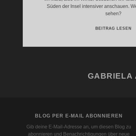
Süden der Insel intensiver anschauen. We
sehen?
I
BEITRAG LESEN
I
M
GABRIELA 
BLOG PER E-MAIL ABONNIEREN
Gib deine E-Mail-Adresse an, um diesen Blog zu
abonnieren und Benachrichtigungen über neue