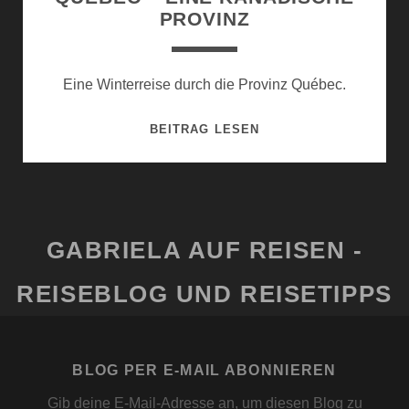
PROVINZ
Eine Winterreise durch die Provinz Québec.
QUÉBEC
BEITRAG LESEN
–
EINE
KANADISCHE
PROVINZ
GABRIELA AUF REISEN -
REISEBLOG UND REISETIPPS
BLOG PER E-MAIL ABONNIEREN
Gib deine E-Mail-Adresse an, um diesen Blog zu