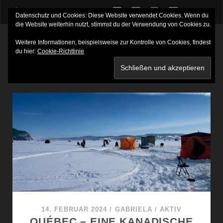
twitter
facebook
instagram
youtube
Datenschutz und Cookies: Diese Website verwendet Cookies. Wenn du
die Website weiterhin nutzt, stimmst du der Verwendung von Cookies zu.
Weitere Informationen, beispielsweise zur Kontrolle von Cookies, findest
du hier:
Cookie-Richtlinie
SCHLAGWORT:
RESTAURANT L´ILLOT
14. FEBRUAR 2024
/
GABRIELA
/
AKTIV
QUÉBEC – EINE KANADISCHE