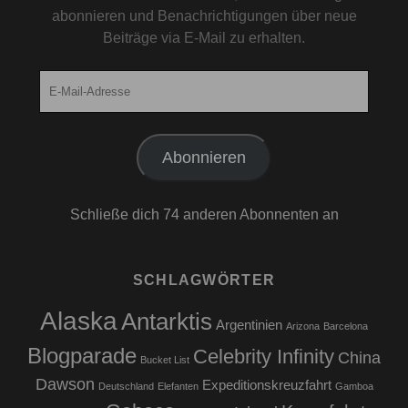
abonnieren und Benachrichtigungen über neue
Beiträge via E-Mail zu erhalten.
E-
Mail-
Adresse
Abonnieren
Schließe dich 74 anderen Abonnenten an
SCHLAGWÖRTER
Alaska
Antarktis
Argentinien
Arizona
Barcelona
Blogparade
Celebrity Infinity
China
Bucket List
Dawson
Expeditionskreuzfahrt
Deutschland
Elefanten
Gamboa