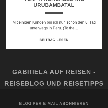
URUBAMBATAL
Mit einigen Kunden bin ich nun schon den 8. Tag
unterwegs in Peru. (To the…
VOM
BEITRAG LESEN
TITICACASEE
INS
URUBAMBATAL
GABRIELA AUF REISEN -
REISEBLOG UND REISETIPPS
BLOG PER E-MAIL ABONNIEREN