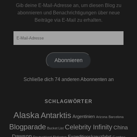
Gib deine E-Mail-Adresse an, um diesen Blog zu
abonnieren und Benachrichtigungen über neue
Beiträge via E-Mail zu erhalten.
E-
Mail-
Adresse
Abonnieren
Schließe dich 74 anderen Abonnenten an
SCHLAGWÖRTER
Alaska
Antarktis
Argentinien
Arizona
Barcelona
Blogparade
Celebrity Infinity
China
Bucket List
Dawson
Expeditionskreuzfahrt