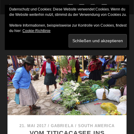
twitter
facebook
instagram
youtube
Datenschutz und Cookies: Diese Website verwendet Cookies. Wenn du
die Website weiterhin nutzt, stimmst du der Verwendung von Cookies zu.
Weitere Informationen, beispielsweise zur Kontrolle von Cookies, findest
du hier:
Cookie-Richtlinie
SCHLAGWORT:
RAQCHI
21. MAI 2017
/
GABRIELA
/
SOUTH AMERICA
VOM TITICACASEE INS