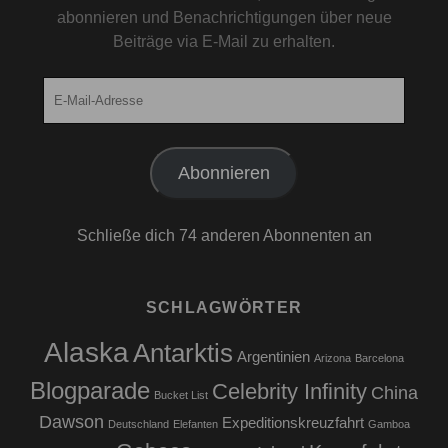
abonnieren und Benachrichtigungen über neue
Beiträge via E-Mail zu erhalten.
E-
Mail-
Adresse
Abonnieren
Schließe dich 74 anderen Abonnenten an
SCHLAGWÖRTER
Alaska
Antarktis
Argentinien
Arizona
Barcelona
Blogparade
Celebrity Infinity
China
Bucket List
Dawson
Expeditionskreuzfahrt
Deutschland
Elefanten
Gamboa