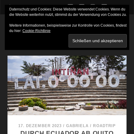
twitter
facebook
instagram
youtube
Datenschutz und Cookies: Diese Website verwendet Cookies. Wenn du
die Website weiterhin nutzt, stimmst du der Verwendung von Cookies zu.
Weitere Informationen, beispielsweise zur Kontrolle von Cookies, findest
du hier:
Cookie-Richtlinie
SCHLAGWORT:
NEBELWALD
17. DEZEMBER 2023
/
GABRIELA
/
ROADTRIP
DURCH ECUADOR AB QUITO