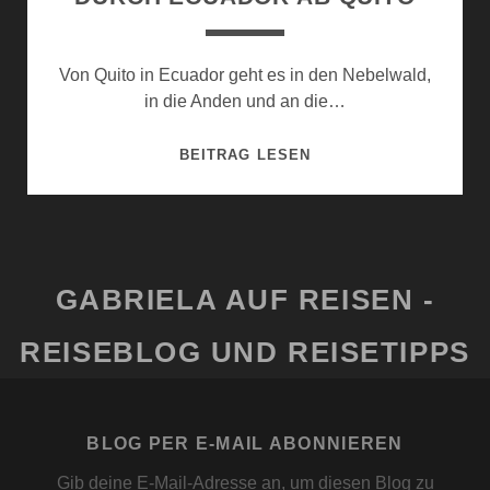
Von Quito in Ecuador geht es in den Nebelwald,
in die Anden und an die…
DURCH
BEITRAG LESEN
ECUADOR
AB
QUITO
GABRIELA AUF REISEN -
REISEBLOG UND REISETIPPS
BLOG PER E-MAIL ABONNIEREN
Gib deine E-Mail-Adresse an, um diesen Blog zu