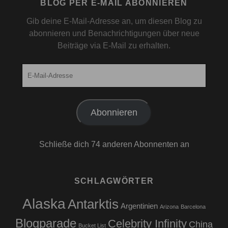
BLOG PER E-MAIL ABONNIEREN
Gib deine E-Mail-Adresse an, um diesen Blog zu
abonnieren und Benachrichtigungen über neue
Beiträge via E-Mail zu erhalten.
E-
Mail-
Adresse
Abonnieren
Schließe dich 74 anderen Abonnenten an
SCHLAGWÖRTER
Alaska
Antarktis
Argentinien
Arizona
Barcelona
Blogparade
Celebrity Infinity
China
Bucket List