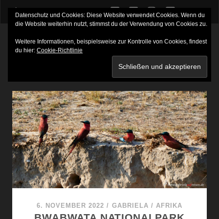
twitter
facebook
instagram
youtube
Datenschutz und Cookies: Diese Website verwendet Cookies. Wenn du
die Website weiterhin nutzt, stimmst du der Verwendung von Cookies zu.
Weitere Informationen, beispielsweise zur Kontrolle von Cookies, findest
du hier:
Cookie-Richtlinie
SCHLAGWORT:
BWABWATA NATIONALPARK
6. NOVEMBER 2022
/
GABRIELA
/
AFRIKA
BWABWATA NATIONALPARK