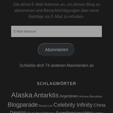
Gib deine E-Mail-Adresse an, um diesen Blog zu
abonnieren und Benachrichtigungen über neue
Beiträge via E-Mail zu erhalten.
E-
Mail-
Adresse
Abonnieren
Schließe dich 74 anderen Abonnenten an
SCHLAGWÖRTER
Alaska
Antarktis
Argentinien
Arizona
Barcelona
Blogparade
Celebrity Infinity
China
Bucket List
Dawson
Expeditionskreuzfahrt