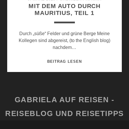
MIT DEM AUTO DURCH
MAURITIUS, TEIL 1
Durch „süße“ Felder und grüne Berge Meine
Kollegen sind abgereist, (to the English blog)
nachdem…
MIT
BEITRAG LESEN
DEM
AUTO
DURCH
MAURITIUS,
TEIL
GABRIELA AUF REISEN -
1
REISEBLOG UND REISETIPPS