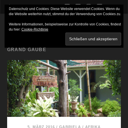
twitter
facebook
instagram
youtube
Datenschutz und Cookies: Diese Website verwendet Cookies. Wenn du
die Website weiterhin nutzt, stimmst du der Verwendung von Cookies zu.
Weitere Informationen, beispielsweise zur Kontrolle von Cookies, findest
du hier:
Cookie-Richtlinie
SCHLAGWORT:
WESTIN TURTLE BAY. LUX
GRAND GAUBE
5. MÄRZ 2016
/
GABRIELA
/
AFRIKA