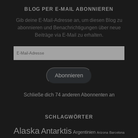
BLOG PER E-MAIL ABONNIEREN
Gib deine E-Mail-Adresse an, um diesen Blog zu
abonnieren und Benachrichtigungen über neue
Beiträge via E-Mail zu erhalten.
E-
Mail-
Adresse
Abonnieren
Schließe dich 74 anderen Abonnenten an
SCHLAGWÖRTER
Alaska
Antarktis
Argentinien
Arizona
Barcelona