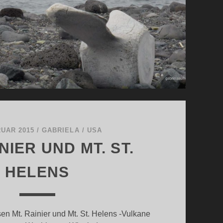
RUAR 2015
/
GABRIELA
/
USA
NIER UND MT. ST.
HELENS
en Mt. Rainier und Mt. St. Helens -Vulkane