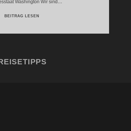
sstaat Washington Wir sind…
MT.
BEITRAG LESEN
RAINIER
UND
MT.
ST.
HELENS
REISETIPPS