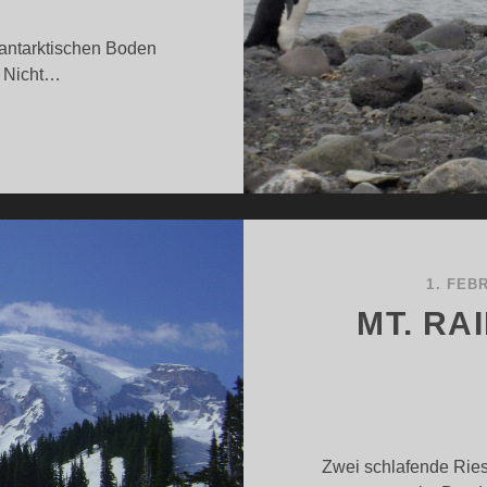
 antarktischen Boden
) Nicht…
ENGUIN
SLAND
ER
NTARKTIS
1. FEB
MT. RAI
Zwei schlafende Ries