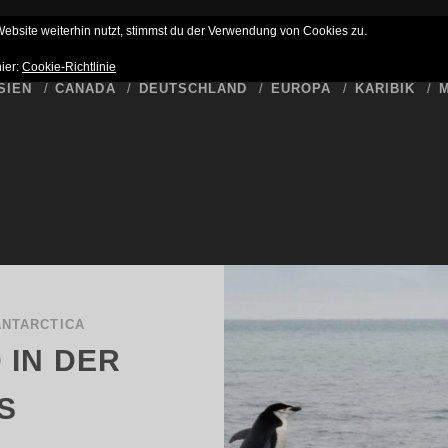
HLUSS
BUCKET LIST
WER SCHREIBT HIER
DATENSCHUTZ
bsite weiterhin nutzt, stimmst du der Verwendung von Cookies zu.
hier:
Cookie-Richtlinie
SIEN
CANADA
DEUTSCHLAND
EUROPA
KARIBIK
M
ANTARCTICA
 IN DER
S