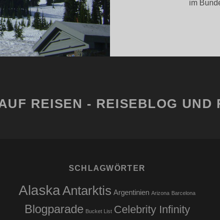
im Bunde
AUF REISEN - REISEBLOG UND 
SCHLAGWÖRTER
Alaska
Antarktis
Argentinien
Arizona
Barcelona
Blogparade
Celebrity Infinity
Bucket List