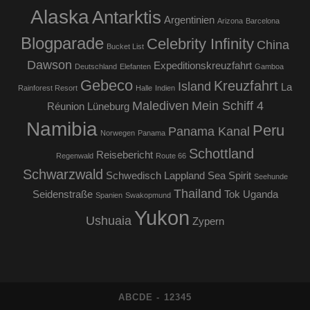
Alaska
Antarktis
Argentinien
Arizona
Barcelona
Blogparade
Celebrity Infinity
China
Bucket List
Dawson
Expeditionskreuzfahrt
Deutschland
Elefanten
Gamboa
Gebeco
Kreuzfahrt
Island
La
Rainforest Resort
Halle
Indien
Malediven
Mein Schiff 4
Réunion
Lüneburg
Namibia
Peru
Panama Kanal
Norwegen
Panama
Schottland
Reisebericht
Regenwald
Route 66
Schwarzwald
Schwedisch Lappland
Sea Spirit
Seehunde
Thailand
Seidenstraße
Tok
Uganda
Spanien
Swakopmund
Yukon
Ushuaia
Zypern
ABCDE - 12345