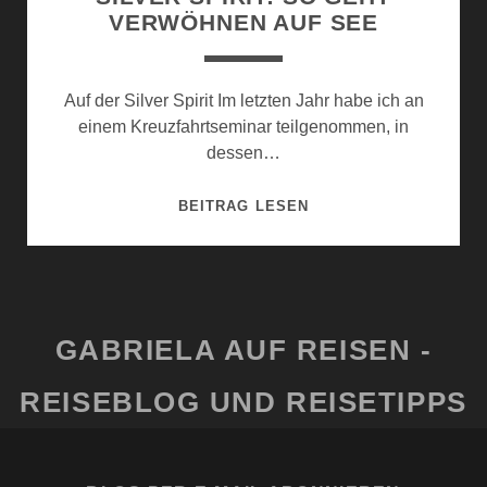
VERWÖHNEN AUF SEE
Auf der Silver Spirit Im letzten Jahr habe ich an
einem Kreuzfahrtseminar teilgenommen, in
dessen…
SILVER
BEITRAG LESEN
SPIRIT:
SO
GEHT
VERWÖHNEN
AUF
GABRIELA AUF REISEN -
SEE
REISEBLOG UND REISETIPPS