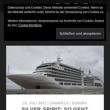
twitter
facebook
instagram
youtube
Datenschutz und Cookies: Diese Website verwendet Cookies. Wenn du
die Website weiterhin nutzt, stimmst du der Verwendung von Cookies zu.
Weitere Informationen, beispielsweise zur Kontrolle von Cookies, findest
du hier:
Cookie-Richtlinie
SCHLAGWORT:
VERANDASUITE
15. JULI 2017
/
GABRIELA
/
EUROPA
SILVER SPIRIT: SO GEHT