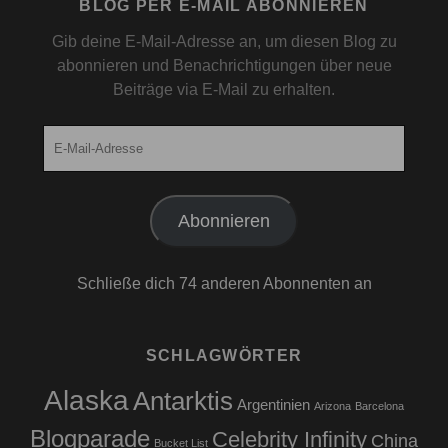
BLOG PER E-MAIL ABONNIEREN
Gib deine E-Mail-Adresse an, um diesen Blog zu
abonnieren und Benachrichtigungen über neue
Beiträge via E-Mail zu erhalten.
E-
Mail-
Adresse
Abonnieren
Schließe dich 74 anderen Abonnenten an
SCHLAGWÖRTER
Alaska
Antarktis
Argentinien
Arizona
Barcelona
Blogparade
Celebrity Infinity
China
Bucket List