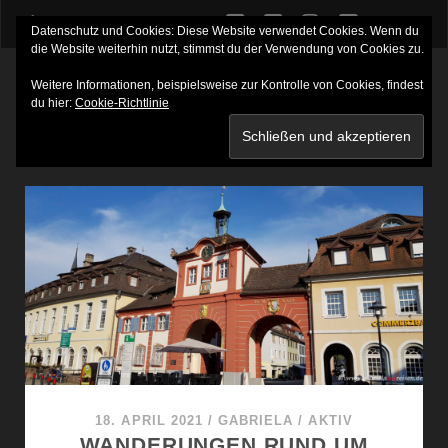
twitter
facebook
instagram
youtube
Datenschutz und Cookies: Diese Website verwendet Cookies. Wenn du
die Website weiterhin nutzt, stimmst du der Verwendung von Cookies zu.
Weitere Informationen, beispielsweise zur Kontrolle von Cookies, findest
du hier:
Cookie-Richtlinie
SCHLAGWORT:
TUNIBERG HÖHENWEG
18. APRIL 2021
/
GABRIELA
/
AKTIV
WANDERUNGEN RUND UM