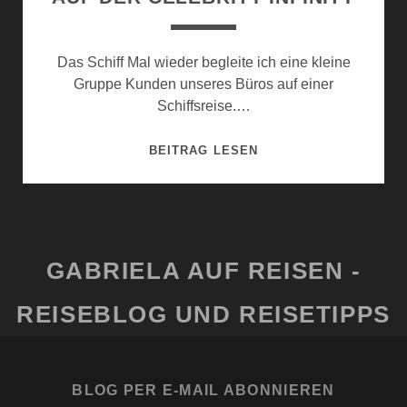
Das Schiff Mal wieder begleite ich eine kleine
Gruppe Kunden unseres Büros auf einer
Schiffsreise.…
AUF
BEITRAG LESEN
DER
CELEBRITY
INFINITY
GABRIELA AUF REISEN -
REISEBLOG UND REISETIPPS
BLOG PER E-MAIL ABONNIEREN