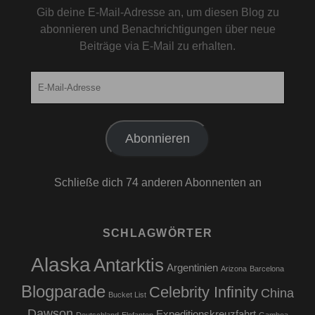
Gib deine E-Mail-Adresse an, um diesen Blog zu
abonnieren und Benachrichtigungen über neue
Beiträge via E-Mail zu erhalten.
E-
Mail-
Adresse
Abonnieren
Schließe dich 74 anderen Abonnenten an
SCHLAGWÖRTER
Alaska
Antarktis
Argentinien
Arizona
Barcelona
Blogparade
Celebrity Infinity
China
Bucket List
Dawson
Expeditionskreuzfahrt