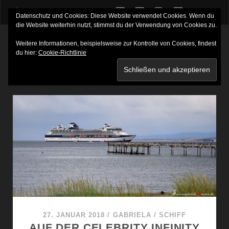
twitter
facebook
instagram
youtube
Datenschutz und Cookies: Diese Website verwendet Cookies. Wenn du
die Website weiterhin nutzt, stimmst du der Verwendung von Cookies zu.
Weitere Informationen, beispielsweise zur Kontrolle von Cookies, findest
du hier:
Cookie-Richtlinie
SCHLAGWORT:
TRELLIS
27. JANUAR 2018
/
GABRIELA
/
SCHIFF
AUF DER CELEBRITY INFINITY