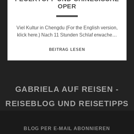
OPER
Viel Kultur in Chengdu (For the English version,
klick here.) Nach 11 Stunden Schlaf erwache…
FEUERTOPF
BEITRAG LESEN
UND
CHINESISCHE
OPER
GABRIELA AUF REISEN -
REISEBLOG UND REISETIPPS
BLOG PER E-MAIL ABONNIEREN