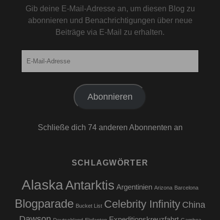
Gib deine E-Mail-Adresse an, um diesen Blog zu
abonnieren und Benachrichtigungen über neue
Beiträge via E-Mail zu erhalten.
E-
Mail-
Adresse
Abonnieren
Schließe dich 74 anderen Abonnenten an
SCHLAGWÖRTER
Alaska
Antarktis
Argentinien
Arizona
Barcelona
Blogparade
Celebrity Infinity
China
Bucket List
Dawson
Expeditionskreuzfahrt