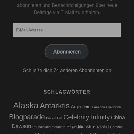
abonnieren und Benachrichtigungen über neue
Beiträge via E-Mail zu erhalten.
E-
Mail-
Adresse
Abonnieren
Schließe dich 74 anderen Abonnenten an
SCHLAGWÖRTER
Alaska
Antarktis
Argentinien
Arizona
Barcelona
Blogparade
Celebrity Infinity
China
Bucket List
Dawson
Expeditionskreuzfahrt
Deutschland
Elefanten
Gamboa