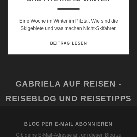
Eine Woche im Winter im Pitztal. Wie sind die
Skigebiete und was machen Nicht-Skifahrer.
DAS
BEITRAG LESEN
PITZTAL
IM
WINTER
GABRIELA AUF REISEN -
REISEBLOG UND REISETIPPS
BLOG PER E-MAIL ABONNIEREN
Gib deine E-Mail-Adresse an, um diesen Blog zu