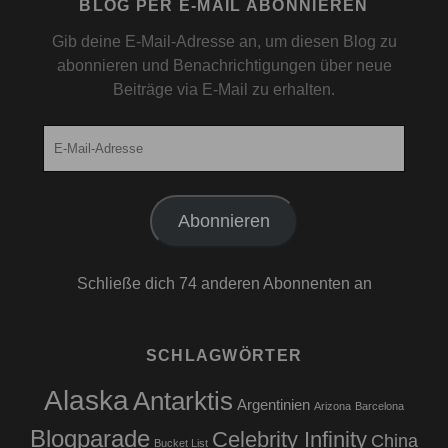
BLOG PER E-MAIL ABONNIEREN
Gib deine E-Mail-Adresse an, um diesen Blog zu
abonnieren und Benachrichtigungen über neue
Beiträge via E-Mail zu erhalten.
E-
Mail-
Adresse
Abonnieren
Schließe dich 74 anderen Abonnenten an
SCHLAGWÖRTER
Alaska
Antarktis
Argentinien
Arizona
Barcelona
Blogparade
Celebrity Infinity
China
Bucket List