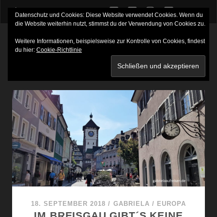
twitter
facebook
instagram
youtube
Datenschutz und Cookies: Diese Website verwendet Cookies. Wenn du
die Website weiterhin nutzt, stimmst du der Verwendung von Cookies zu.
Weitere Informationen, beispielsweise zur Kontrolle von Cookies, findest
du hier:
Cookie-Richtlinie
SCHLAGWORT:
SONG CAFÉ
18. SEPTEMBER 2018
/
GABRIELA
/
EUROPA
IM BREISGAU GIBT´S KEINE