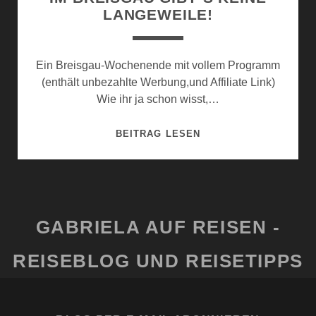
LANGEWEILE!
Ein Breisgau-Wochenende mit vollem Programm
(enthält unbezahlte Werbung,und Affiliate Link)
Wie ihr ja schon wisst,…
IM
BEITRAG LESEN
BREISGAU
GIBT
´S
KEINE
LANGEWEILE!
GABRIELA AUF REISEN -
REISEBLOG UND REISETIPPS