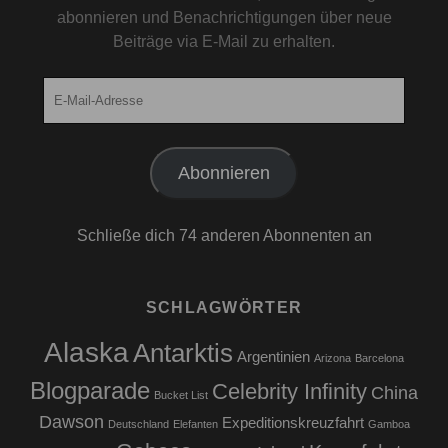
abonnieren und Benachrichtigungen über neue
Beiträge via E-Mail zu erhalten.
E-
Mail-
Adresse
Abonnieren
Schließe dich 74 anderen Abonnenten an
SCHLAGWÖRTER
Alaska
Antarktis
Argentinien
Arizona
Barcelona
Blogparade
Celebrity Infinity
China
Bucket List
Dawson
Expeditionskreuzfahrt
Deutschland
Elefanten
Gamboa