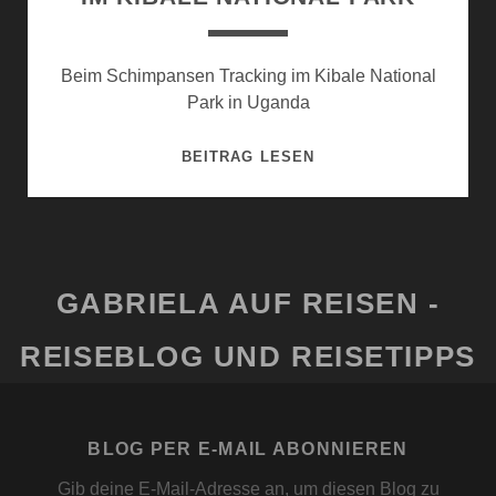
Beim Schimpansen Tracking im Kibale National
Park in Uganda
IM
BEITRAG LESEN
KIBALE
NATIONAL
PARK
GABRIELA AUF REISEN -
REISEBLOG UND REISETIPPS
BLOG PER E-MAIL ABONNIEREN
Gib deine E-Mail-Adresse an, um diesen Blog zu