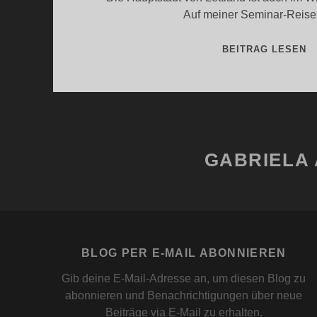
Auf meiner Seminar-Reis
R
BEITRAG LESEN
I
D
GABRIELA 
BLOG PER E-MAIL ABONNIEREN
Gib deine E-Mail-Adresse an, um diesen Blog zu
abonnieren und Benachrichtigungen über neue
Beiträge via E-Mail zu erhalten.