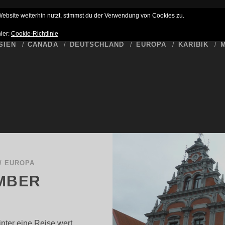
HLUSS
BUCKET LIST
WER SCHREIBT HIER
DATENSCHUTZ
bsite weiterhin nutzt, stimmst du der Verwendung von Cookies zu.
hier:
Cookie-Richtlinie
SIEN
CANADA
DEUTSCHLAND
EUROPA
KARIBIK
M
/
EUROPA
EMBER
nter eine Reise wert.