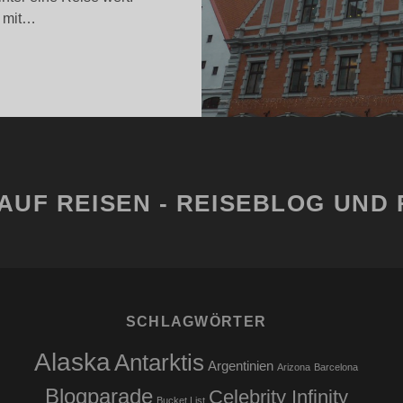
e mit…
IGA
M
EZEMBER
AUF REISEN - REISEBLOG UND 
SCHLAGWÖRTER
Alaska
Antarktis
Argentinien
Arizona
Barcelona
Blogparade
Celebrity Infinity
Bucket List