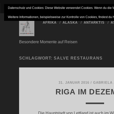
IMPRESSUM
NETTIQUETTE
HAFTUNGSAUSSC
Datenschutz und Cookies: Diese Website verwendet Cookies. Wenn du die We
Weitere Informationen, beispielsweise zur Kontrolle von Cookies, findest du 
AFRIKA
ALASKA
ANTARKTIS
A
Besondere Momente auf Reisen
SCHLAGWORT:
SALVE RESTAURANS
31. JANUAR 2016
/
GABRIELA
RIGA IM DEZ
Die Hauptstadt von Lettland ist auch im Wi