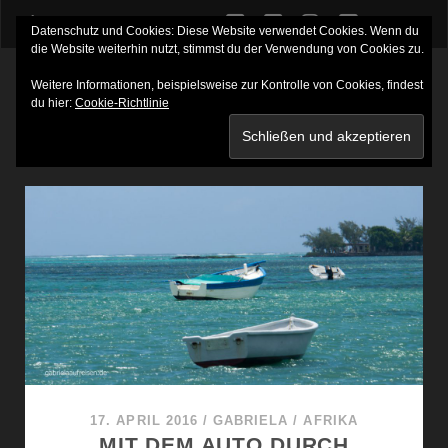
twitter
facebook
instagram
youtube
Datenschutz und Cookies: Diese Website verwendet Cookies. Wenn du
die Website weiterhin nutzt, stimmst du der Verwendung von Cookies zu.
Weitere Informationen, beispielsweise zur Kontrolle von Cookies, findest
du hier:
Cookie-Richtlinie
SCHLAGWORT:
ROCHES NOIRES
17. APRIL 2016
/
GABRIELA
/
AFRIKA
MIT DEM AUTO DURCH