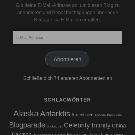
Gib deine E-Mail-Adresse an, um diesen Blog zu
abonnieren und Benachrichtigungen über neue
Beiträge via E-Mail zu erhalten.
E-
Mail-
Adresse
Abonnieren
Schließe dich 74 anderen Abonnenten an
SCHLAGWÖRTER
Alaska
Antarktis
Argentinien
Arizona
Barcelona
Blogparade
Celebrity Infinity
China
Bucket List
Dawson
Expeditionskreuzfahrt