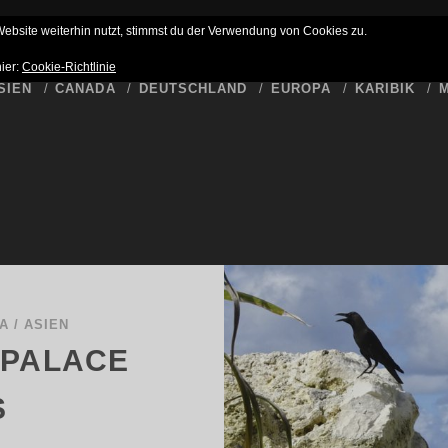
HLUSS
BUCKET LIST
WER SCHREIBT HIER
DATENSCHUTZ
bsite weiterhin nutzt, stimmst du der Verwendung von Cookies zu.
hier:
Cookie-Richtlinie
SIEN
CANADA
DEUTSCHLAND
EUROPA
KARIBIK
M
A
/
ASIEN
 PALACE
S