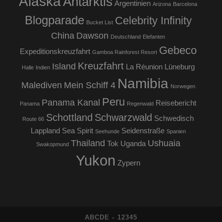
Alaska
Antarktis
Argentinien
Arizona
Barcelona
Blogparade
Celebrity Infinity
Bucket List
China
Dawson
Deutschland
Elefanten
Gebeco
Expeditionskreuzfahrt
Gamboa Rainforest Resort
Kreuzfahrt
Island
La Réunion
Lüneburg
Halle
Indien
Namibia
Malediven
Mein Schiff 4
Norwegen
Peru
Panama Kanal
Reisebericht
Panama
Regenwald
Schottland
Schwarzwald
Schwedisch
Route 66
Lappland
Sea Spirit
Seidenstraße
Seehunde
Spanien
Thailand
Ushuaia
Tok
Uganda
Swakopmund
Yukon
Zypern
ABCDE - 12345