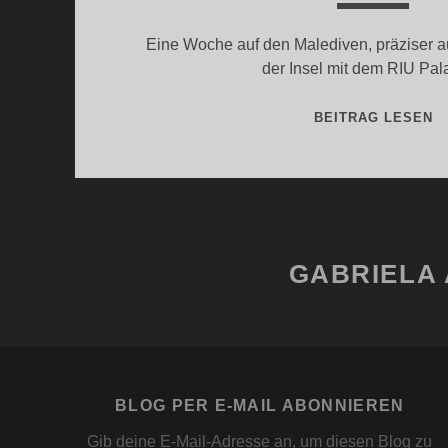
Eine Woche auf den Malediven, präziser a
der Insel mit dem RIU Pa
E
BEITRAG LESEN
W
R
P
M
GABRIELA 
BLOG PER E-MAIL ABONNIEREN
Gib deine E-Mail-Adresse an, um diesen Blog zu