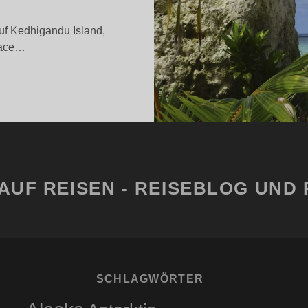
uf Kedhigandu Island,
lace…
INE
OCHE
IU
ALACE
ALDIVAS
AUF REISEN - REISEBLOG UND 
SCHLAGWÖRTER