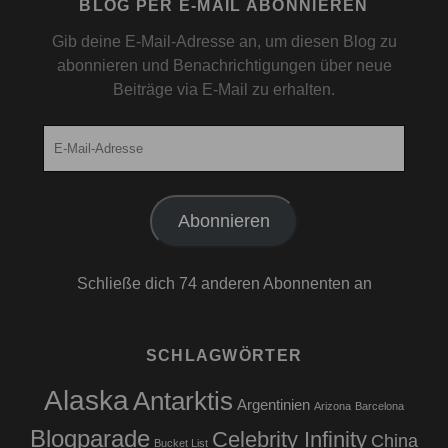
BLOG PER E-MAIL ABONNIEREN
Gib deine E-Mail-Adresse an, um diesen Blog zu
abonnieren und Benachrichtigungen über neue
Beiträge via E-Mail zu erhalten.
E-
Mail-
Adresse
Abonnieren
Schließe dich 74 anderen Abonnenten an
SCHLAGWÖRTER
Alaska
Antarktis
Argentinien
Arizona
Barcelona
Blogparade
Celebrity Infinity
China
Bucket List