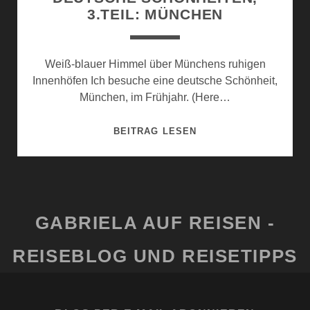
3.TEIL: MÜNCHEN
Weiß-blauer Himmel über Münchens ruhigen
Innenhöfen Ich besuche eine deutsche Schönheit,
München, im Frühjahr. (Here…
DEUTSCHE
BEITRAG LESEN
SCHÖNHEITEN,
3.TEIL:
MÜNCHEN
GABRIELA AUF REISEN -
REISEBLOG UND REISETIPPS