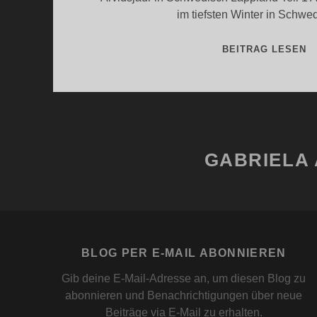
im tiefsten Winter in Schw
A
BEITRAG LESEN
I
W
GABRIELA 
BLOG PER E-MAIL ABONNIEREN
Gib deine E-Mail-Adresse an, um diesen Blog zu
abonnieren und Benachrichtigungen über neue
Beiträge via E-Mail zu erhalten.