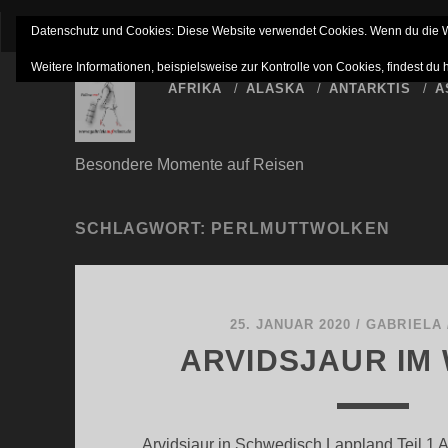
IMPRESSUM
NETTIQUETTE
HAFTUNGSAUSSC
Datenschutz und Cookies: Diese Website verwendet Cookies. Wenn du die We
Weitere Informationen, beispielsweise zur Kontrolle von Cookies, findest du 
AFRIKA
ALASKA
ANTARKTIS
A
Besondere Momente auf Reisen
SCHLAGWORT:
PERLMUTTWOLKEN
25. JANUAR 2020
/
GABRIELA
ARVIDSJAUR IM
Arvidsjaur in Schwedisch Lappland Teil 1 A