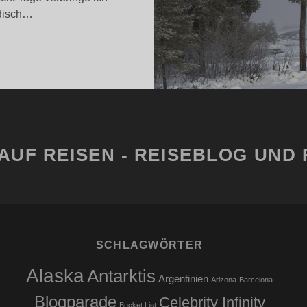
edisch…
RVIDSJAUR
M
INTER
AUF REISEN - REISEBLOG UND 
SCHLAGWÖRTER
Alaska
Antarktis
Argentinien
Arizona
Barcelona
Blogparade
Celebrity Infinity
Bucket List