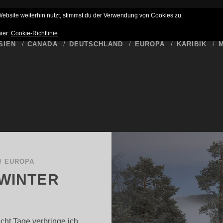
HLUSS
BUCKET LIST
WER SCHREIBT HIER
DATENSCHUTZ
bsite weiterhin nutzt, stimmst du der Verwendung von Cookies zu.
hier:
Cookie-Richtlinie
SIEN
CANADA
DEUTSCHLAND
EUROPA
KARIBIK
M
/
EUROPA
 WINTER
cht Tage verbringe ich