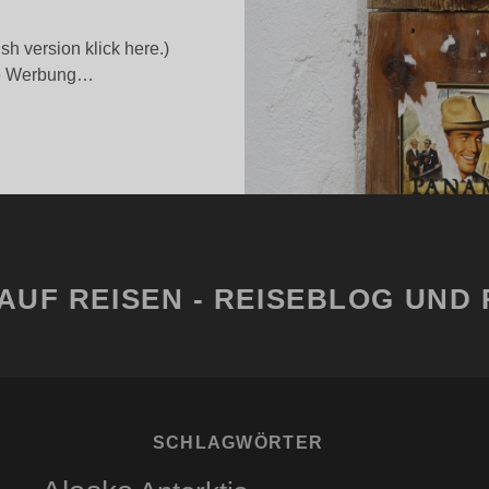
h version klick here.)
lte Werbung…
ANAMA:
LTE
TADT
ND
EUER
LANZ
AUF REISEN - REISEBLOG UND 
SCHLAGWÖRTER