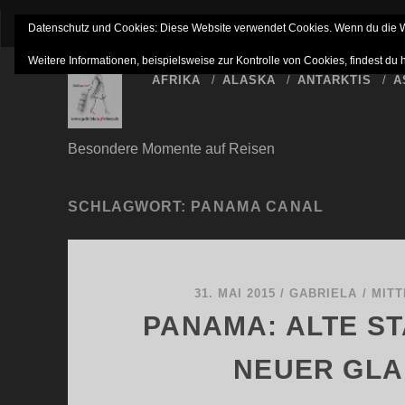
IMPRESSUM
NETTIQUETTE
HAFTUNGSAUSSC
Datenschutz und Cookies: Diese Website verwendet Cookies. Wenn du die We
Weitere Informationen, beispielsweise zur Kontrolle von Cookies, findest du 
AFRIKA
ALASKA
ANTARKTIS
A
Besondere Momente auf Reisen
SCHLAGWORT:
PANAMA CANAL
31. MAI 2015
/
GABRIELA
/
MIT
PANAMA: ALTE S
NEUER GLA