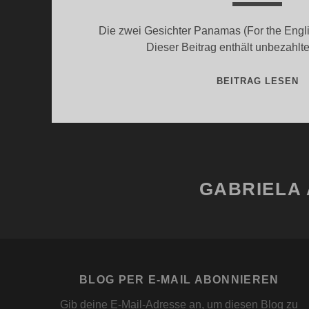
Die zwei Gesichter Panamas (For the Englis
Dieser Beitrag enthält unbezah
P
BEITRAG LESEN
A
S
U
N
G
GABRIELA 
BLOG PER E-MAIL ABONNIEREN
Gib deine E-Mail-Adresse an, um diesen Blog zu