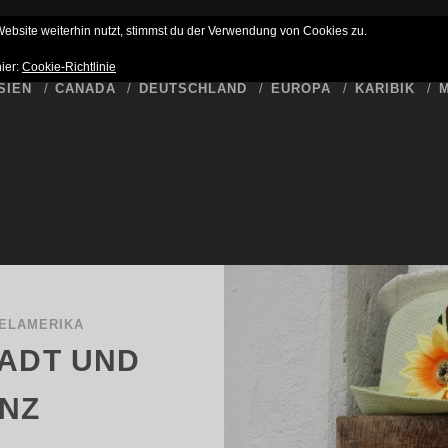
HLUSS
BUCKET LIST
WER SCHREIBT HIER
DATENSCHUTZ
bsite weiterhin nutzt, stimmst du der Verwendung von Cookies zu.
hier:
Cookie-Richtlinie
SIEN
CANADA
DEUTSCHLAND
EUROPA
KARIBIK
M
TELAMERIKA
TADT UND
NZ