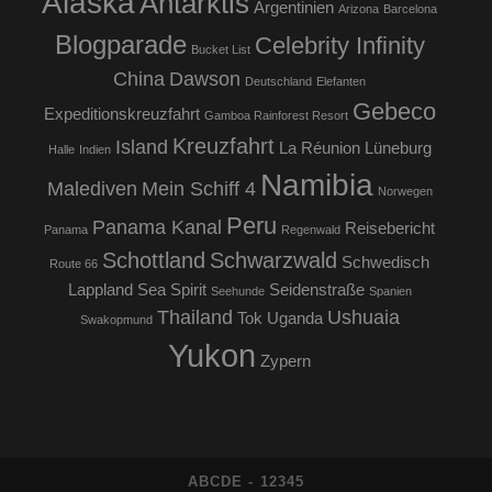
Alaska
Antarktis
Argentinien
Arizona
Barcelona
Blogparade
Celebrity Infinity
Bucket List
China
Dawson
Deutschland
Elefanten
Gebeco
Expeditionskreuzfahrt
Gamboa Rainforest Resort
Kreuzfahrt
Island
La Réunion
Lüneburg
Halle
Indien
Namibia
Malediven
Mein Schiff 4
Norwegen
Peru
Panama Kanal
Reisebericht
Panama
Regenwald
Schottland
Schwarzwald
Schwedisch
Route 66
Lappland
Sea Spirit
Seidenstraße
Seehunde
Spanien
Thailand
Ushuaia
Tok
Uganda
Swakopmund
Yukon
Zypern
ABCDE - 12345