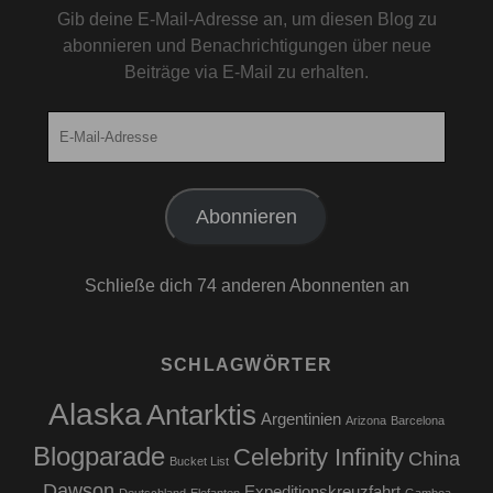
Gib deine E-Mail-Adresse an, um diesen Blog zu
abonnieren und Benachrichtigungen über neue
Beiträge via E-Mail zu erhalten.
E-
Mail-
Adresse
Abonnieren
Schließe dich 74 anderen Abonnenten an
SCHLAGWÖRTER
Alaska
Antarktis
Argentinien
Arizona
Barcelona
Blogparade
Celebrity Infinity
China
Bucket List
Dawson
Expeditionskreuzfahrt