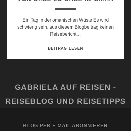
Ein Tag in der omanischen Wüste Es wird
schwierig sein, aus diesem Blogbeitrag keinen
Reisebericht…
VON
BEITRAG LESEN
OASE
ZU
OASE
IM
OMAN
GABRIELA AUF REISEN -
REISEBLOG UND REISETIPPS
BLOG PER E-MAIL ABONNIEREN