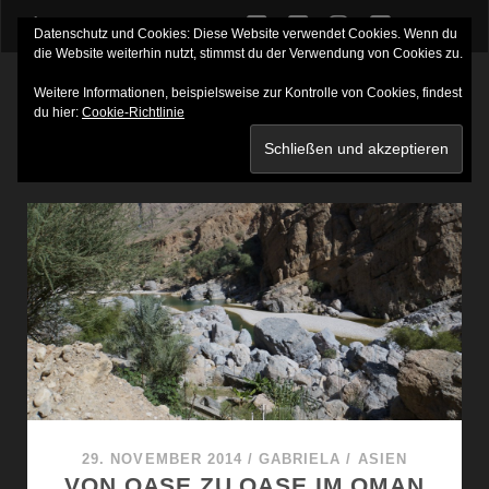
twitter
facebook
instagram
youtube
Datenschutz und Cookies: Diese Website verwendet Cookies. Wenn du
die Website weiterhin nutzt, stimmst du der Verwendung von Cookies zu.
Weitere Informationen, beispielsweise zur Kontrolle von Cookies, findest
du hier:
Cookie-Richtlinie
SCHLAGWORT:
OMAN
29. NOVEMBER 2014
/
GABRIELA
/
ASIEN
VON OASE ZU OASE IM OMAN