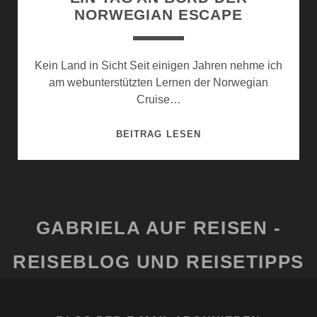
NORWEGIAN ESCAPE
Kein Land in Sicht Seit einigen Jahren nehme ich
am webunterstützten Lernen der Norwegian
Cruise…
EIN
BEITRAG LESEN
TAG
AN
BORD
DER
NORWEGIAN
GABRIELA AUF REISEN -
ESCAPE
REISEBLOG UND REISETIPPS