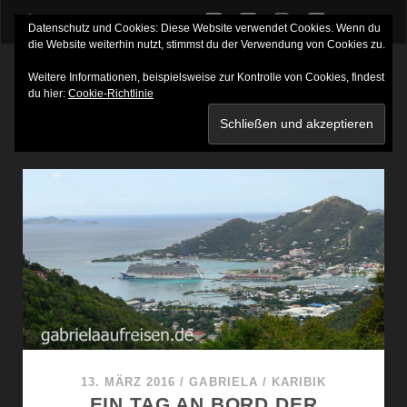
twitter
facebook
instagram
youtube
Datenschutz und Cookies: Diese Website verwendet Cookies. Wenn du
die Website weiterhin nutzt, stimmst du der Verwendung von Cookies zu.
Weitere Informationen, beispielsweise zur Kontrolle von Cookies, findest
du hier:
Cookie-Richtlinie
SCHLAGWORT:
NCL U. TEPPANYAKI
13. MÄRZ 2016
/
GABRIELA
/
KARIBIK
EIN TAG AN BORD DER