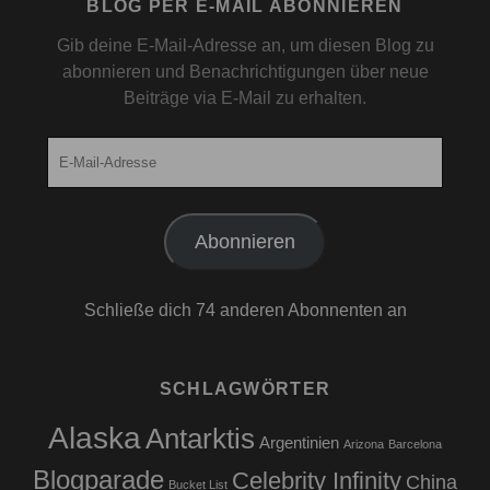
BLOG PER E-MAIL ABONNIEREN
Gib deine E-Mail-Adresse an, um diesen Blog zu
abonnieren und Benachrichtigungen über neue
Beiträge via E-Mail zu erhalten.
E-
Mail-
Adresse
Abonnieren
Schließe dich 74 anderen Abonnenten an
SCHLAGWÖRTER
Alaska
Antarktis
Argentinien
Arizona
Barcelona
Blogparade
Celebrity Infinity
China
Bucket List