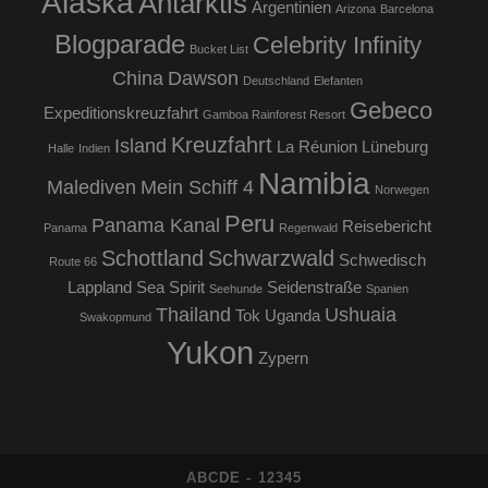
Alaska
Antarktis
Argentinien
Arizona
Barcelona
Blogparade
Celebrity Infinity
Bucket List
China
Dawson
Deutschland
Elefanten
Gebeco
Expeditionskreuzfahrt
Gamboa Rainforest Resort
Kreuzfahrt
Island
La Réunion
Lüneburg
Halle
Indien
Namibia
Malediven
Mein Schiff 4
Norwegen
Peru
Panama Kanal
Reisebericht
Panama
Regenwald
Schottland
Schwarzwald
Schwedisch
Route 66
Lappland
Sea Spirit
Seidenstraße
Seehunde
Spanien
Thailand
Ushuaia
Tok
Uganda
Swakopmund
Yukon
Zypern
ABCDE - 12345