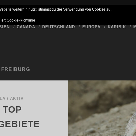
HLUSS
BUCKET LIST
WER SCHREIBT HIER
DATENSCHUTZ
bsite weiterhin nutzt, stimmst du der Verwendung von Cookies zu.
hier:
Cookie-Richtlinie
SIEN
CANADA
DEUTSCHLAND
EUROPA
KARIBIK
M
 FREIBURG
LA
/
AKTIV
 TOP
GEBIETE