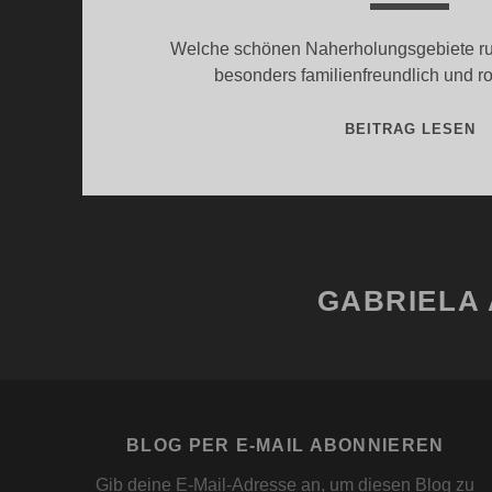
Welche schönen Naherholungsgebiete ru
besonders familienfreundlich und rol
F
BEITRAG LESEN
–
3
T
N
GABRIELA 
BLOG PER E-MAIL ABONNIEREN
Gib deine E-Mail-Adresse an, um diesen Blog zu