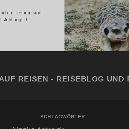
nd um Freiburg sind
lstuhltauglich.
REIBURG
OP
AHERHOLUNGSGEBIETE
AUF REISEN - REISEBLOG UND 
SCHLAGWÖRTER