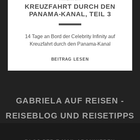
KREUZFAHRT DURCH DEN
PANAMA-KANAL, TEIL 3
14 Tage an Bord der Celebrity Infinity auf
Kreuzfahrt durch den Panama-Kanal
KREUZFAHRT
BEITRAG LESEN
DURCH
DEN
PANAMA-
KANAL,
TEIL
GABRIELA AUF REISEN -
3
REISEBLOG UND REISETIPPS