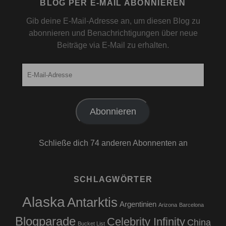
BLOG PER E-MAIL ABONNIEREN
Gib deine E-Mail-Adresse an, um diesen Blog zu
abonnieren und Benachrichtigungen über neue
Beiträge via E-Mail zu erhalten.
E-
Mail-
Adresse
Abonnieren
Schließe dich 74 anderen Abonnenten an
SCHLAGWÖRTER
Alaska
Antarktis
Argentinien
Arizona
Barcelona
Blogparade
Celebrity Infinity
China
Bucket List