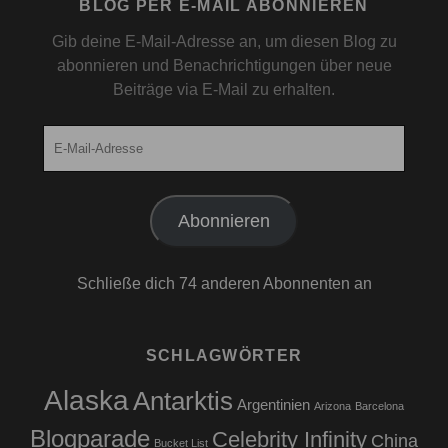
BLOG PER E-MAIL ABONNIEREN
Gib deine E-Mail-Adresse an, um diesen Blog zu
abonnieren und Benachrichtigungen über neue
Beiträge via E-Mail zu erhalten.
E-
Mail-
Adresse
Abonnieren
Schließe dich 74 anderen Abonnenten an
SCHLAGWÖRTER
Alaska
Antarktis
Argentinien
Arizona
Barcelona
Blogparade
Celebrity Infinity
China
Bucket List