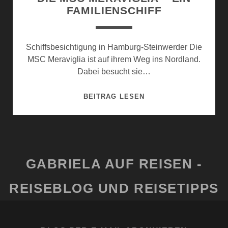
FAMILIENSCHIFF
Schiffsbesichtigung in Hamburg-Steinwerder Die
MSC Meraviglia ist auf ihrem Weg ins Nordland.
Dabei besucht sie…
DIE
BEITRAG LESEN
MSC
MERAVIGLIA
–
EIN
FAMILIENSCHIFF
GABRIELA AUF REISEN -
REISEBLOG UND REISETIPPS