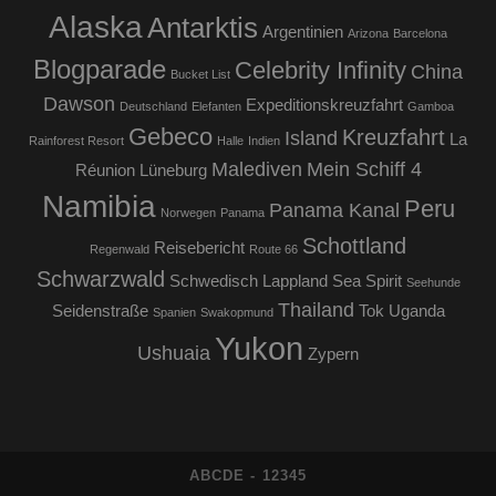
Alaska
Antarktis
Argentinien
Arizona
Barcelona
Blogparade
Celebrity Infinity
China
Bucket List
Dawson
Expeditionskreuzfahrt
Deutschland
Elefanten
Gamboa
Gebeco
Kreuzfahrt
Island
La
Rainforest Resort
Halle
Indien
Malediven
Mein Schiff 4
Réunion
Lüneburg
Namibia
Peru
Panama Kanal
Norwegen
Panama
Schottland
Reisebericht
Regenwald
Route 66
Schwarzwald
Schwedisch Lappland
Sea Spirit
Seehunde
Thailand
Seidenstraße
Tok
Uganda
Spanien
Swakopmund
Yukon
Ushuaia
Zypern
ABCDE - 12345