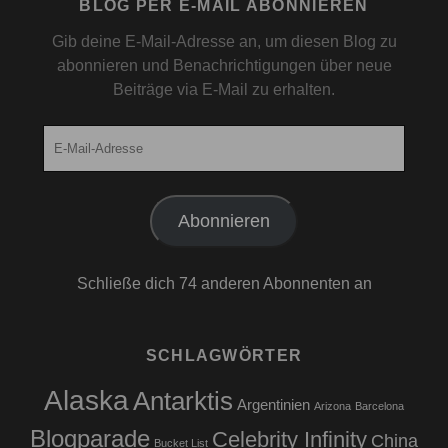
BLOG PER E-MAIL ABONNIEREN
Gib deine E-Mail-Adresse an, um diesen Blog zu
abonnieren und Benachrichtigungen über neue
Beiträge via E-Mail zu erhalten.
E-
Mail-
Adresse
Abonnieren
Schließe dich 74 anderen Abonnenten an
SCHLAGWÖRTER
Alaska
Antarktis
Argentinien
Arizona
Barcelona
Blogparade
Celebrity Infinity
China
Bucket List