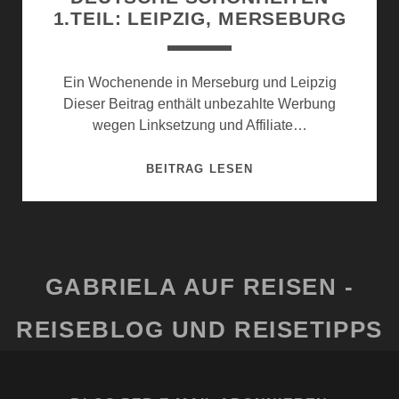
1.TEIL: LEIPZIG, MERSEBURG
Ein Wochenende in Merseburg und Leipzig
Dieser Beitrag enthält unbezahlte Werbung
wegen Linksetzung und Affiliate…
DEUTSCHE
BEITRAG LESEN
SCHÖNHEITEN
1.TEIL:
LEIPZIG,
MERSEBURG
GABRIELA AUF REISEN -
REISEBLOG UND REISETIPPS