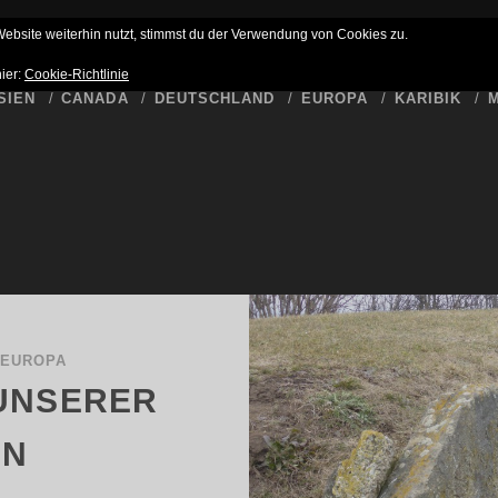
HLUSS
BUCKET LIST
WER SCHREIBT HIER
DATENSCHUTZ
bsite weiterhin nutzt, stimmst du der Verwendung von Cookies zu.
hier:
Cookie-Richtlinie
SIEN
CANADA
DEUTSCHLAND
EUROPA
KARIBIK
M
/
EUROPA
UNSERER
EN