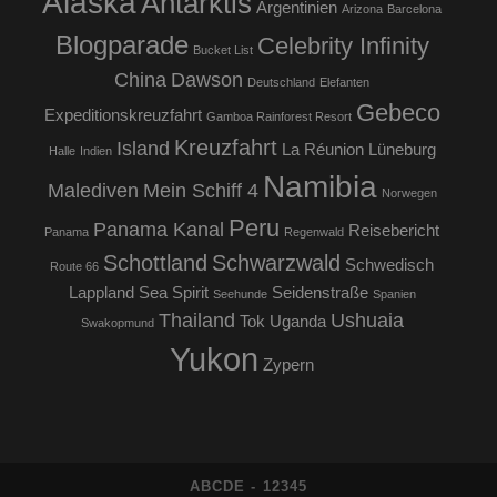
Alaska
Antarktis
Argentinien
Arizona
Barcelona
Blogparade
Celebrity Infinity
Bucket List
China
Dawson
Deutschland
Elefanten
Gebeco
Expeditionskreuzfahrt
Gamboa Rainforest Resort
Kreuzfahrt
Island
La Réunion
Lüneburg
Halle
Indien
Namibia
Malediven
Mein Schiff 4
Norwegen
Peru
Panama Kanal
Reisebericht
Panama
Regenwald
Schottland
Schwarzwald
Schwedisch
Route 66
Lappland
Sea Spirit
Seidenstraße
Seehunde
Spanien
Thailand
Ushuaia
Tok
Uganda
Swakopmund
Yukon
Zypern
ABCDE - 12345