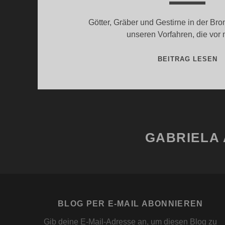
Götter, Gräber und Gestirne in der Bro
unseren Vorfahren, die vo
D
BEITRAG LESEN
U
U
V
GABRIELA 
BLOG PER E-MAIL ABONNIEREN
Gib deine E-Mail-Adresse an, um diesen Blog zu