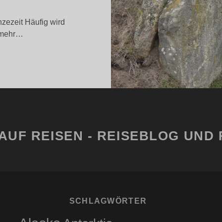
nzezeit Häufig wird
r mehr…
AS
NIVERSUM
NSERER
ORFAHREN
AUF REISEN - REISEBLOG UND 
SCHLAGWÖRTER