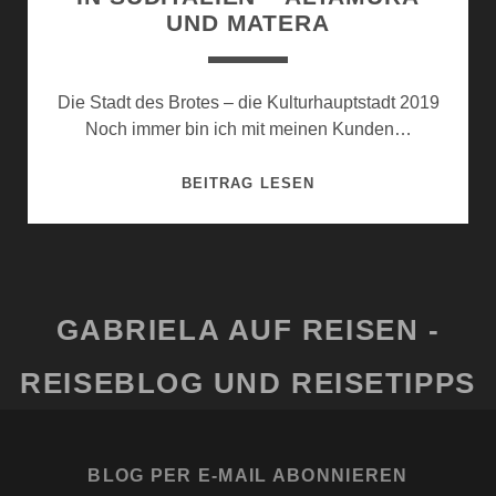
UND MATERA
Die Stadt des Brotes – die Kulturhauptstadt 2019
Noch immer bin ich mit meinen Kunden…
IN
BEITRAG LESEN
SÜDITALIEN
–
ALTAMURA
UND
MATERA
GABRIELA AUF REISEN -
REISEBLOG UND REISETIPPS
BLOG PER E-MAIL ABONNIEREN