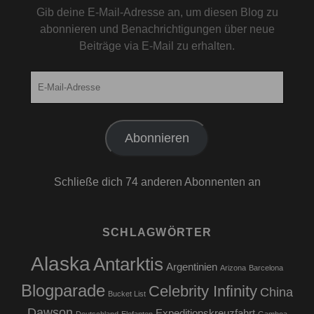
Gib deine E-Mail-Adresse an, um diesen Blog zu
abonnieren und Benachrichtigungen über neue
Beiträge via E-Mail zu erhalten.
E-
Mail-
Adresse
Abonnieren
Schließe dich 74 anderen Abonnenten an
SCHLAGWÖRTER
Alaska
Antarktis
Argentinien
Arizona
Barcelona
Blogparade
Celebrity Infinity
China
Bucket List
Dawson
Expeditionskreuzfahrt