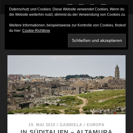
twitter
facebook
instagram
youtube
Datenschutz und Cookies: Diese Website verwendet Cookies. Wenn du
die Website weiterhin nutzt, stimmst du der Verwendung von Cookies zu.
Weitere Informationen, beispielsweise zur Kontrolle von Cookies, findest
du hier:
Cookie-Richtlinie
SCHLAGWORT:
KULTURHAUPTSTADT 2019
19. MAI 2019
/
GABRIELA
/
EUROPA
IN SÜDITALIEN – ALTAMURA