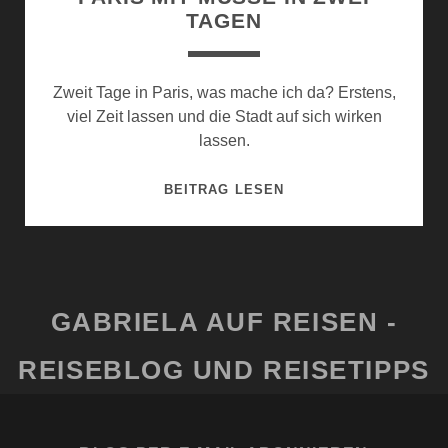
AGEN
Zweit Tage in Paris, was mache ich da? Erstens,
viel Zeit lassen und die Stadt auf sich wirken
lassen.
PARIS
BEITRAG LESEN
MIT
MUSSE I
N Z
WEI T
AGEN
GABRIELA AUF REISEN -
REISEBLOG UND REISETIPPS