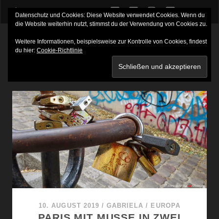
twitter
facebook
instagram
youtube
Datenschutz und Cookies: Diese Website verwendet Cookies. Wenn du
die Website weiterhin nutzt, stimmst du der Verwendung von Cookies zu.
Weitere Informationen, beispielsweise zur Kontrolle von Cookies, findest
du hier:
Cookie-Richtlinie
SCHLAGWORT:
KATAKOMBEN
10. AUGUST 2019
/
GABRIELA
/
EUROPA
PARIS MIT MUSSE IN ZWEI T