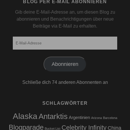
BLOG PER E-MAIL ABONNIEREN
Gib deine E-Mail-Adresse an, um diesen Blog zu
abonnieren und Benachrichtigungen über neue
Beiträge via E-Mail zu erhalten.
E-
Mail-
Adresse
Abonnieren
Schließe dich 74 anderen Abonnenten an
SCHLAGWÖRTER
Alaska
Antarktis
Argentinien
Arizona
Barcelona
Blogparade
Celebrity Infinity
China
Bucket List