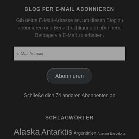
BLOG PER E-MAIL ABONNIEREN
Gib deine E-Mail-Adresse an, um diesen Blog zu
abonnieren und Benachrichtigungen über neue
Beiträge via E-Mail zu erhalten.
E-
Mail-
Adresse
Abonnieren
Schließe dich 74 anderen Abonnenten an
SCHLAGWÖRTER
Alaska
Antarktis
Argentinien
Arizona
Barcelona