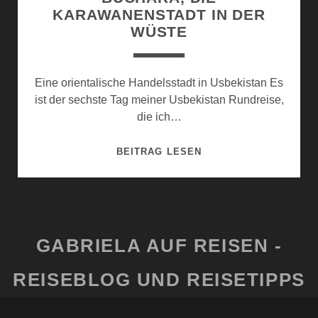
KARAWANENSTADT IN DER
WÜSTE
Eine orientalische Handelsstadt in Usbekistan Es
ist der sechste Tag meiner Usbekistan Rundreise,
die ich…
BUCHARA,
BEITRAG LESEN
DIE
KARAWANENSTADT
IN
DER
WÜSTE
GABRIELA AUF REISEN -
REISEBLOG UND REISETIPPS