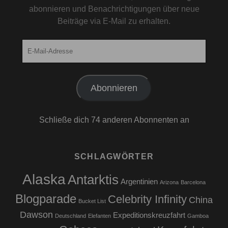
abonnieren und Benachrichtigungen über neue
Beiträge via E-Mail zu erhalten.
E-
Mail-
Adresse
Abonnieren
Schließe dich 74 anderen Abonnenten an
SCHLAGWÖRTER
Alaska
Antarktis
Argentinien
Arizona
Barcelona
Blogparade
Celebrity Infinity
China
Bucket List
Dawson
Expeditionskreuzfahrt
Deutschland
Elefanten
Gamboa