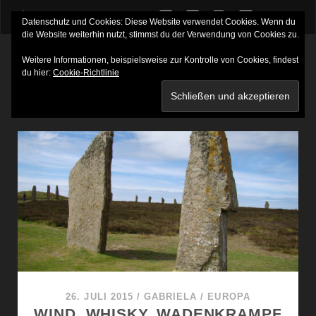
twitter
facebook
instagram
youtube
Datenschutz und Cookies: Diese Website verwendet Cookies. Wenn du
die Website weiterhin nutzt, stimmst du der Verwendung von Cookies zu.
Weitere Informationen, beispielsweise zur Kontrolle von Cookies, findest
du hier:
Cookie-Richtlinie
SCHLAGWORT:
INSEL ROUSAY
26. JULI 2015
/
GABRIELA
/
EUROPA
WIND, WHISKY, WADENKRAMPF