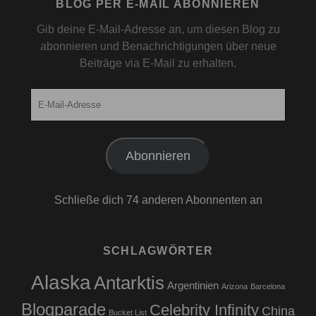
BLOG PER E-MAIL ABONNIEREN
Gib deine E-Mail-Adresse an, um diesen Blog zu
abonnieren und Benachrichtigungen über neue
Beiträge via E-Mail zu erhalten.
E-
Mail-
Adresse
Abonnieren
Schließe dich 74 anderen Abonnenten an
SCHLAGWÖRTER
Alaska
Antarktis
Argentinien
Arizona
Barcelona
Blogparade
Celebrity Infinity
China
Bucket List