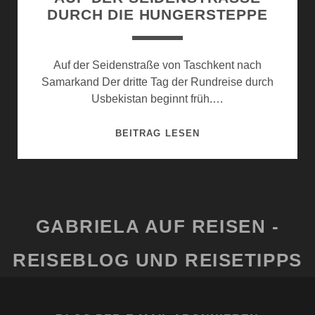
URCH DIE HUNGERSTEPPE
Auf der Seidenstraße von Taschkent nach
Samarkand Der dritte Tag der Rundreise durch
Usbekistan beginnt früh.…
AUF
BEITRAG LESEN
DER
SEIDENSTRASSE D
URCH D
IE H
UNGERSTEPPE
GABRIELA AUF REISEN -
REISEBLOG UND REISETIPPS